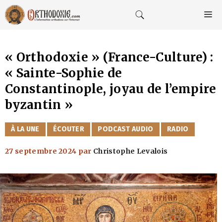
Aller
au
M
contenu
« Orthodoxie » (France-Culture) :
« Sainte-Sophie de
Constantinople, joyau de l’empire
byzantin »
CATÉGORIES
À LA UNE
ÉCOUTER
PODCAST AUDIO
RADIO
27 septembre 2024
par
Christophe Levalois