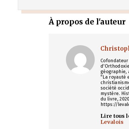
À propos de l'auteur
Christop
Cofondateur 
d'Orthodoxie
géographie, 
"La royauté e
christianism
société occid
mystère. His
du livre, 202
https://leva
Lire tous 
Levalois