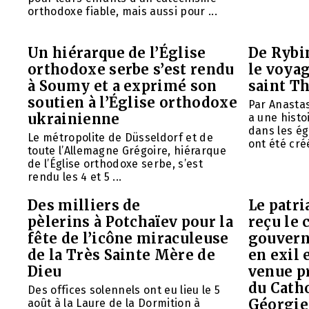
orthodoxe fiable, mais aussi pour ...
Un hiérarque de l’Église
De Rybin
orthodoxe serbe s’est rendu
le voyag
à Soumy et a exprimé son
saint T
soutien à l’Église orthodoxe
Par Anasta
ukrainienne
a une histo
dans les ég
Le métropolite de Düsseldorf et de
ont été créé
toute l’Allemagne Grégoire, hiérarque
de l’Église orthodoxe serbe, s’est
rendu les 4 et 5 ...
Des milliers de
Le patr
pèlerins à Potchaïev pour la
reçu le 
fête de l’icône miraculeuse
gouvern
de la Très Sainte Mère de
en exil 
Dieu
venue p
du Cath
Des offices solennels ont eu lieu le 5
Géorgie
août à la Laure de la Dormition à