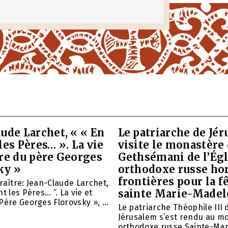
ude Larchet, « « En
Le patriarche de Jé
les Pères… ». La vie
visite le monastère
vre du père Georges
Gethsémani de l’Égl
ky »
orthodoxe russe ho
frontières pour la f
raître: Jean-Claude Larchet,
sainte Marie-Madel
t les Pères… ”. La vie et
Père Georges Florovsky », ...
Le patriarche Théophile III 
Jérusalem s’est rendu au m
orthodoxe russe Sainte-Mar