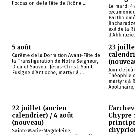
l’occasion de la fête de l’icône ...
Le mardi 4 
œcuméniq
Bartholomé
Jincharadz
exil de la
d’Abkhazie. 
5 août
23 juill
calendri
Carême de la Dormition Avant-Fête de
(nouvea
la Transfiguration de Notre Seigneur,
Dieu et Sauveur Jésus-Christ. Saint
Jour de jeû
Eusigne d’Antioche, martyr à ...
Théophile 
martyrs à R
Apollinaire
22 juillet (ancien
L’arche
calendrier) / 4 août
Chypre 
(nouveau)
principe
chyprio
Sainte Marie-Magdeleine,