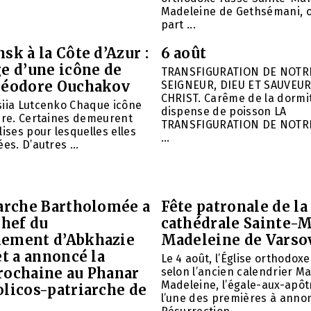
Madeleine de Gethsémani, où
part ...
sk à la Côte d’Azur :
6 août
e d’une icône de
TRANSFIGURATION DE NOTR
héodore Ouchakov
SEIGNEUR, DIEU ET SAUVEUR
CHRIST. Carême de la dormit
siia Lutcenko Chaque icône
dispense de poisson LA
ire. Certaines demeurent
TRANSFIGURATION DE NOTR
lises pour lesquelles elles
...
es. D’autres ...
iarche Bartholomée a
Fête patronale de la
chef du
cathédrale Sainte-M
ement d’Abkhazie
Madeleine de Varso
et a annoncé la
Le 4 août, l’Église orthodox
rochaine au Phanar
selon l’ancien calendrier Ma
Madeleine, l’égale-aux-apôtr
olicos-patriarche de
l’une des premières à annon