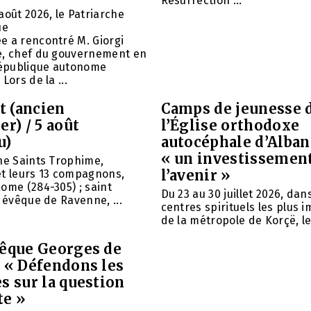
Résurrection ...
août 2026, le Patriarche
ue
e a rencontré M. Giorgi
e, chef du gouvernement en
 République autonome
Lors de la ...
et (ancien
Camps de jeunesse 
er) / 5 août
l’Église orthodoxe
u)
autocéphale d’Alban
« un investissemen
ne Saints Trophime,
l’avenir »
et leurs 13 compagnons,
ome (284-305) ; saint
Du 23 au 30 juillet 2026, da
, évêque de Ravenne, ...
centres spirituels les plus 
de la métropole de Korçë, le 
vêque Georges de
: « Défendons les
s sur la question
te »