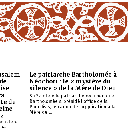
rusalem
Le patriarche Bartholomée à
 de
Néochori : le « mystère du
ise
silence » de la Mère de Dieu
rs
Sa Sainteté le patriarche œcuménique
ête de
Bartholomée a présidé l’office de la
Paraclisis, le canon de supplication à la
eine
Mère de ...
de
onastère
ie-