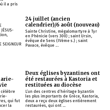
 il a pris
24 juillet (ancien
calendrier)/6 août (nouveau)
E
 JÉSUS-
Sainte Christine, mégalomartyre à Tyr
ion,
en Phénicie (vers 300) ; saint Ursin,
évêque de Sens (IVème s.) ; saint
E SEIGNEUR
Pavace, évêque ...
Deux églises byzantines ont
arie-
été restaurées à Kastoria et
vie
restituées au diocèse
e célèbre
L’un des centres d’héritage byzantin
rie-
les plus importants de Grèce, Kastoria,
es, qui fut
deux a reçu deux églises entièrement
cer la
restaurées, qui ont ...