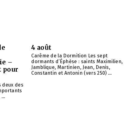
de
4 août
Carême de la Dormition Les sept
ie –
dormants d’Éphèse : saints Maximilien,
Jamblique, Martinien, Jean, Denis,
t pour
Constantin et Antonin (vers 250) ...
ns deux des
importants
...