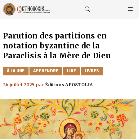
Aller
au
M
contenu
Parution des partitions en
notation byzantine de la
Paraclisis à la Mère de Dieu
CATÉGORIES
À LA UNE
APPRENDRE
LIRE
LIVRES
26 juillet 2025
par
Éditions APOSTOLIA