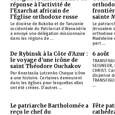
réponse à l’activité de
orthodo
l’Exarchat africain de
frontièr
l’Église orthodoxe russe
sainte 
Le diocèse de Bukoba et de Tanzanie
Le patriarc
occidentale du Patriarcat d’Alexandrie
Jérusalem 
a envoyé une délégation missionnaire
orthodoxe 
dans les régions de ...
Madeleine d
part ...
De Rybinsk à la Côte d’Azur :
6 août
le voyage d’une icône de
TRANSFIGU
saint Théodore Ouchakov
SEIGNEUR, 
CHRIST. Car
Par Anastasiia Lutcenko Chaque icône
dispense d
a une histoire. Certaines demeurent
TRANSFIGU
dans les églises pour lesquelles elles
...
ont été créées. D’autres ...
Le patriarche Bartholomée a
Fête pat
reçu le chef du
cathédr