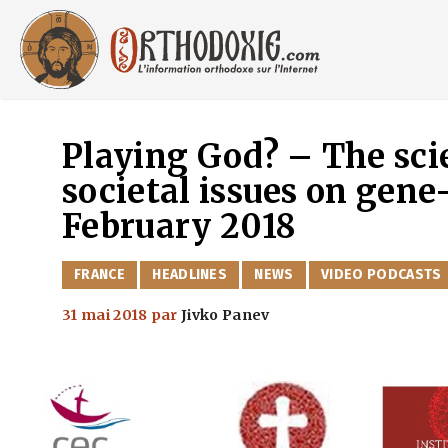
Aller
au
contenu
Playing God? – The sci
societal issues on gene
February 2018
CATÉGORIES
FRANCE
HEADLINES
NEWS
VIDEO PODCASTS
31 mai 2018
par
Jivko Panev