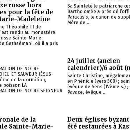
xe russe hors
Sa Sainteté le patriarche 
es pour la fête de
Bartholomée a présidé l’offi
Paraclisis, le canon de suppl
Marie-Madeleine
Mère de ...
he Théophile III de
s’est rendu au monastère
russe Sainte-Marie-
e Gethsémani, où il a pris
24 juillet (ancien
calendrier)/6 août (
RATION DE NOTRE
DIEU ET SAUVEUR JÉSUS-
Sainte Christine, mégalomar
ême de la dormition,
en Phénicie (vers 300) ; sain
e poisson LA
évêque de Sens (IVème s.) ; 
RATION DE NOTRE SEIGNEUR
Pavace, évêque ...
ronale de la
Deux églises byzant
ale Sainte-Marie-
été restaurées à Kas