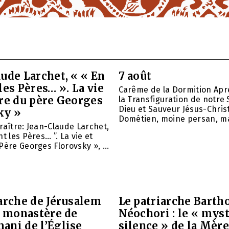
ude Larchet, « « En
7 août
les Pères… ». La vie
Carême de la Dormition Apr
vre du père Georges
la Transfiguration de notre 
Dieu et Sauveur Jésus-Christ
ky »
Dométien, moine persan, mar
raître: Jean-Claude Larchet,
t les Pères… ”. La vie et
Père Georges Florovsky », ...
arche de Jérusalem
Le patriarche Barth
e monastère de
Néochori : le « mys
ani de l’Église
silence » de la Mère