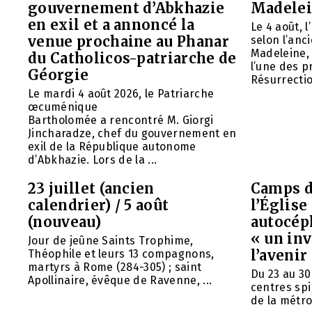
gouvernement d’Abkhazie
Madelei
en exil et a annoncé la
Le 4 août, 
venue prochaine au Phanar
selon l’anc
Madeleine, 
du Catholicos-patriarche de
l’une des p
Géorgie
Résurrection
Le mardi 4 août 2026, le Patriarche
œcuménique
Bartholomée a rencontré M. Giorgi
Jincharadze, chef du gouvernement en
exil de la République autonome
d’Abkhazie. Lors de la ...
23 juillet (ancien
Camps d
calendrier) / 5 août
l’Églis
(nouveau)
autocép
« un in
Jour de jeûne Saints Trophime,
l’avenir
Théophile et leurs 13 compagnons,
martyrs à Rome (284-305) ; saint
Du 23 au 30
Apollinaire, évêque de Ravenne, ...
centres spi
de la métrop