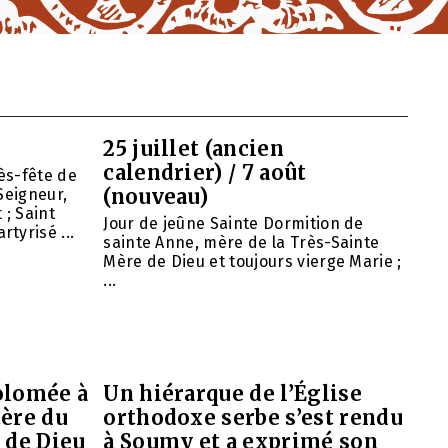
25 juillet (ancien
calendrier) / 7 août
ès-fête de
(nouveau)
Seigneur,
 ; Saint
Jour de jeûne Sainte Dormition de
tyrisé ...
sainte Anne, mère de la Très-Sainte
Mère de Dieu et toujours vierge Marie ;
...
olomée à
Un hiérarque de l’Église
tère du
orthodoxe serbe s’est rendu
 de Dieu
à Soumy et a exprimé son