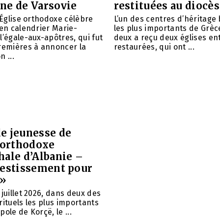
ne de Varsovie
restituées au diocè
l’Église orthodoxe célèbre
L’un des centres d’héritage
ien calendrier Marie-
les plus importants de Grèce
l’égale-aux-apôtres, qui fut
deux a reçu deux églises e
remières à annoncer la
restaurées, qui ont ...
 ...
e jeunesse de
e orthodoxe
hale d’Albanie –
vestissement pour
 »
 juillet 2026, dans deux des
rituels les plus importants
ole de Korçë, le ...