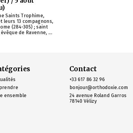
er) / 5 août
u)
ne Saints Trophime,
et leurs 13 compagnons,
ome (284-305) ; saint
, évêque de Ravenne, ...
atégories
Contact
ualités
+33 617 86 32 96
prendre
bonjour@orthodoxie.com
re ensemble
24 avenue Roland Garros
78140 Vélizy