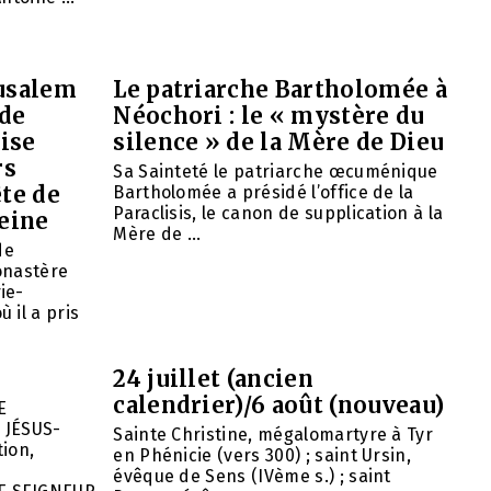
rusalem
Le patriarche Bartholomée à
 de
Néochori : le « mystère du
ise
silence » de la Mère de Dieu
rs
Sa Sainteté le patriarche œcuménique
ête de
Bartholomée a présidé l’office de la
Paraclisis, le canon de supplication à la
eine
Mère de ...
de
onastère
ie-
 il a pris
24 juillet (ancien
calendrier)/6 août (nouveau)
E
 JÉSUS-
Sainte Christine, mégalomartyre à Tyr
ion,
en Phénicie (vers 300) ; saint Ursin,
évêque de Sens (IVème s.) ; saint