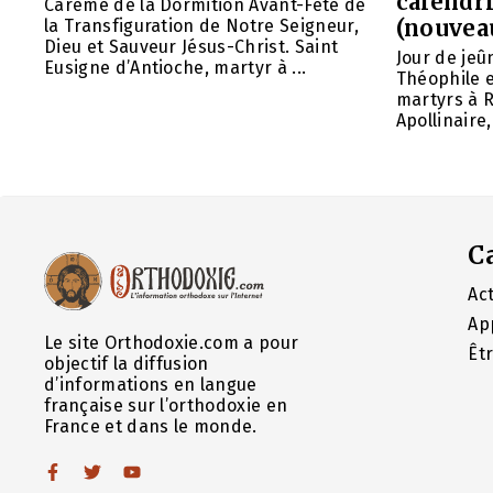
calendri
Carême de la Dormition Avant-Fête de
(nouvea
la Transfiguration de Notre Seigneur,
Dieu et Sauveur Jésus-Christ. Saint
Jour de jeû
Eusigne d’Antioche, martyr à ...
Théophile 
martyrs à R
Apollinaire
C
Act
Ap
Le site Orthodoxie.com a pour
Êt
objectif la diffusion
d’informations en langue
française sur l’orthodoxie en
France et dans le monde.