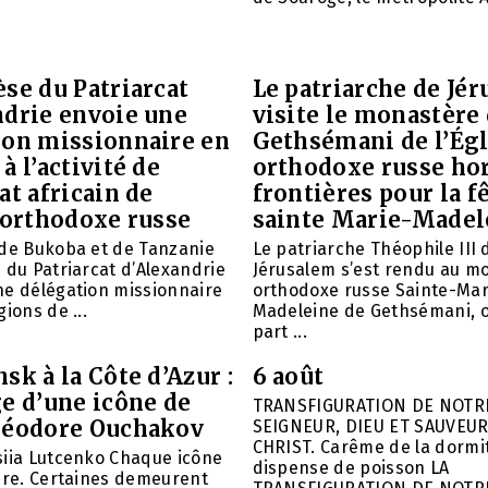
se du Patriarcat
Le patriarche de Jé
ndrie envoie une
visite le monastère
ion missionnaire en
Gethsémani de l’Égl
à l’activité de
orthodoxe russe ho
at africain de
frontières pour la f
 orthodoxe russe
sainte Marie-Madel
 de Bukoba et de Tanzanie
Le patriarche Théophile III 
 du Patriarcat d’Alexandrie
Jérusalem s’est rendu au m
ne délégation missionnaire
orthodoxe russe Sainte-Mar
ions de ...
Madeleine de Gethsémani, où
part ...
sk à la Côte d’Azur :
6 août
e d’une icône de
TRANSFIGURATION DE NOTR
héodore Ouchakov
SEIGNEUR, DIEU ET SAUVEUR
CHRIST. Carême de la dormit
siia Lutcenko Chaque icône
dispense de poisson LA
ire. Certaines demeurent