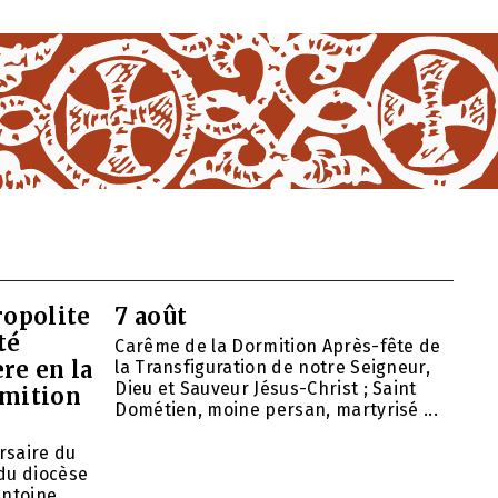
opolite
7 août
té
Carême de la Dormition Après-fête de
re en la
la Transfiguration de notre Seigneur,
Dieu et Sauveur Jésus-Christ ; Saint
rmition
Dométien, moine persan, martyrisé ...
ersaire du
du diocèse
ntoine ...