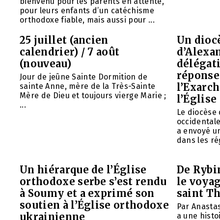
bienvenu pour les parents en attente,
pour leurs enfants d’un catéchisme
orthodoxe fiable, mais aussi pour ...
25 juillet (ancien
Un diocè
calendrier) / 7 août
d’Alexa
(nouveau)
délégat
réponse 
Jour de jeûne Sainte Dormition de
l’Exarch
sainte Anne, mère de la Très-Sainte
Mère de Dieu et toujours vierge Marie ;
l’Église
...
Le diocèse
occidentale
a envoyé u
dans les rég
Un hiérarque de l’Église
De Rybin
orthodoxe serbe s’est rendu
le voyag
à Soumy et a exprimé son
saint T
soutien à l’Église orthodoxe
Par Anasta
ukrainienne
a une histo