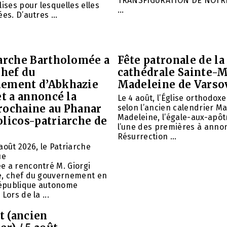
TRANSFIGURATION DE NOTR
lises pour lesquelles elles
...
es. D’autres ...
iarche Bartholomée a
Fête patronale de la
chef du
cathédrale Sainte-M
ement d’Abkhazie
Madeleine de Varso
et a annoncé la
Le 4 août, l’Église orthodox
rochaine au Phanar
selon l’ancien calendrier Ma
Madeleine, l’égale-aux-apôtr
olicos-patriarche de
l’une des premières à annon
Résurrection ...
août 2026, le Patriarche
ue
e a rencontré M. Giorgi
e, chef du gouvernement en
 République autonome
Lors de la ...
et (ancien