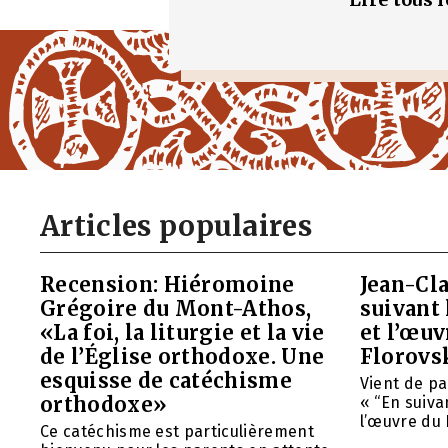
Articles populaires
Recension: Hiéromoine
Jean-Cla
Grégoire du Mont-Athos,
suivant 
«La foi, la liturgie et la vie
et l’œu
de l’Église orthodoxe. Une
Florovs
esquisse de catéchisme
Vient de pa
orthodoxe»
« “En suivan
l’œuvre du 
Ce catéchisme est particulièrement