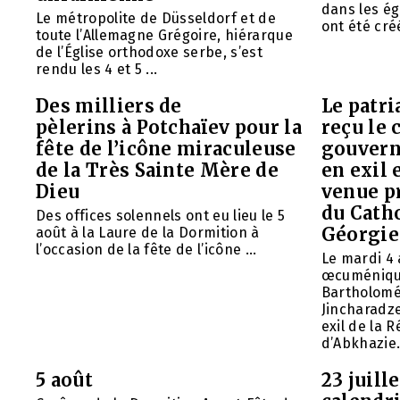
dans les ég
Le métropolite de Düsseldorf et de
ont été créé
toute l’Allemagne Grégoire, hiérarque
de l’Église orthodoxe serbe, s’est
rendu les 4 et 5 ...
Des milliers de
Le patr
pèlerins à Potchaïev pour la
reçu le 
fête de l’icône miraculeuse
gouvern
de la Très Sainte Mère de
en exil 
Dieu
venue p
du Cath
Des offices solennels ont eu lieu le 5
Géorgie
août à la Laure de la Dormition à
l’occasion de la fête de l’icône ...
Le mardi 4 
œcuméniq
Bartholomé
Jincharadz
exil de la
d’Abkhazie. 
5 août
23 juill