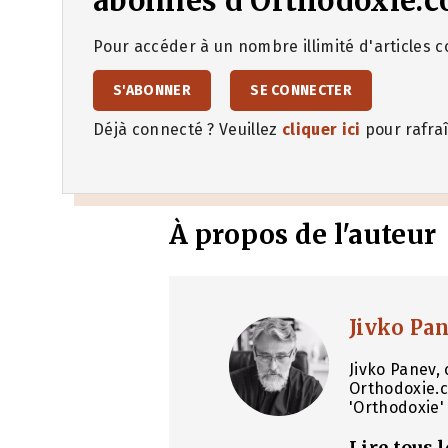
abonnés d'Orthodoxie.c
Pour accéder à un nombre illimité d'articles co
S'ABONNER
SE CONNECTER
Déjà connecté ? Veuillez
cliquer ici
pour rafraî
À propos de l'auteur
Jivko Pa
Jivko Panev, 
Orthodoxie.c
'Orthodoxie' 
Lire tous 