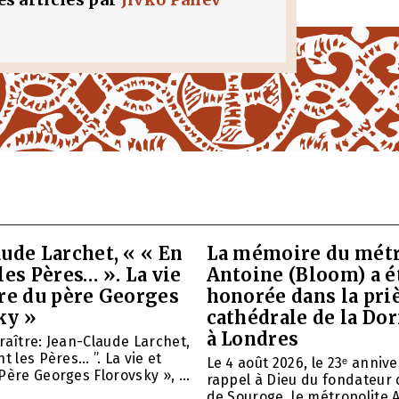
ude Larchet, « « En
La mémoire du métr
les Pères… ». La vie
Antoine (Bloom) a é
vre du père Georges
honorée dans la priè
ky »
cathédrale de la Do
à Londres
raître: Jean-Claude Larchet,
t les Pères… ”. La vie et
Le 4 août 2026, le 23ᵉ anniv
Père Georges Florovsky », ...
rappel à Dieu du fondateur 
de Souroge, le métropolite A