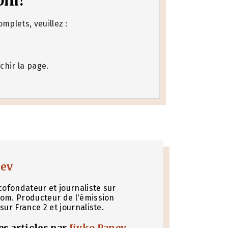
om!
mplets, veuillez :
chir la page.
nev
cofondateur et journaliste sur
om. Producteur de l'émission
sur France 2 et journaliste.
les articles par
Jivko Panev