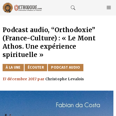
Aller
au
M
contenu
Podcast audio, “Orthodoxie”
(France-Culture) : « Le Mont
Athos. Une expérience
spirituelle »
CATÉGORIES
À LA UNE
ÉCOUTER
PODCAST AUDIO
17 décembre 2017
par
Christophe Levalois