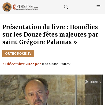
Aller
au
M
contenu
Présentation du livre : Homélies
sur les Douze fêtes majeures par
saint Grégoire Palamas »
CATÉGORIES
ORTHODOXIE.TV
31 décembre 2022
par
Kassiana Panev