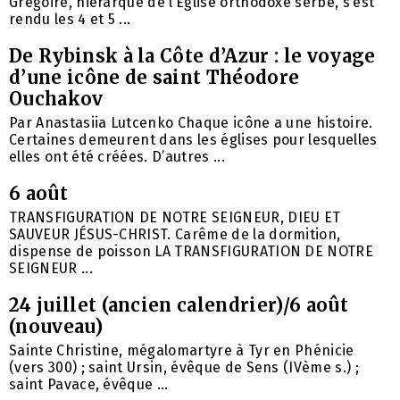
Grégoire, hiérarque de l’Église orthodoxe serbe, s’est
rendu les 4 et 5 ...
De Rybinsk à la Côte d’Azur : le voyage
d’une icône de saint Théodore
Ouchakov
Par Anastasiia Lutcenko Chaque icône a une histoire.
Certaines demeurent dans les églises pour lesquelles
elles ont été créées. D’autres ...
6 août
TRANSFIGURATION DE NOTRE SEIGNEUR, DIEU ET
SAUVEUR JÉSUS-CHRIST. Carême de la dormition,
dispense de poisson LA TRANSFIGURATION DE NOTRE
SEIGNEUR ...
24 juillet (ancien calendrier)/6 août
(nouveau)
Sainte Christine, mégalomartyre à Tyr en Phénicie
(vers 300) ; saint Ursin, évêque de Sens (IVème s.) ;
saint Pavace, évêque ...