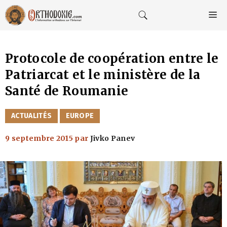
Aller
au
M
contenu
Protocole de coopération entre le
Patriarcat et le ministère de la
Santé de Roumanie
CATÉGORIES
ACTUALITÉS
EUROPE
9 septembre 2015
par
Jivko Panev