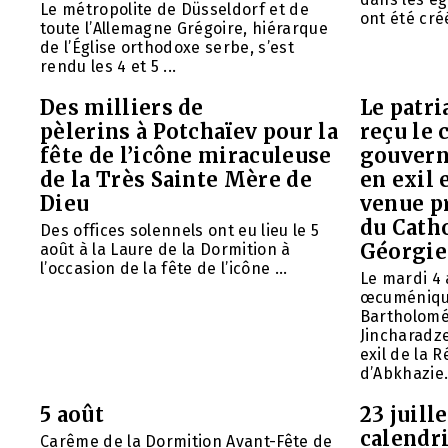
Le métropolite de Düsseldorf et de
ont été créé
toute l’Allemagne Grégoire, hiérarque
de l’Église orthodoxe serbe, s’est
rendu les 4 et 5 ...
Des milliers de
Le patr
pèlerins à Potchaïev pour la
reçu le 
fête de l’icône miraculeuse
gouvern
de la Très Sainte Mère de
en exil 
Dieu
venue p
du Cath
Des offices solennels ont eu lieu le 5
Géorgie
août à la Laure de la Dormition à
l’occasion de la fête de l’icône ...
Le mardi 4 
œcuméniq
Bartholomé
Jincharadz
exil de la
d’Abkhazie. 
5 août
23 juill
calendri
Carême de la Dormition Avant-Fête de