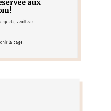
 réservée aux
om!
mplets, veuillez :
chir la page.