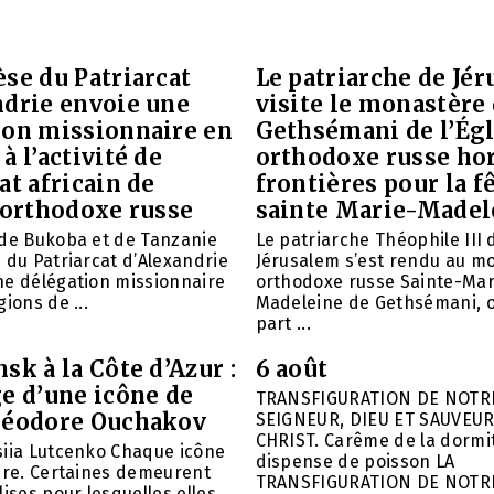
se du Patriarcat
Le patriarche de Jé
ndrie envoie une
visite le monastère
ion missionnaire en
Gethsémani de l’Égl
à l’activité de
orthodoxe russe ho
at africain de
frontières pour la f
 orthodoxe russe
sainte Marie-Madel
 de Bukoba et de Tanzanie
Le patriarche Théophile III 
 du Patriarcat d’Alexandrie
Jérusalem s’est rendu au m
ne délégation missionnaire
orthodoxe russe Sainte-Mar
ions de ...
Madeleine de Gethsémani, où
part ...
sk à la Côte d’Azur :
6 août
e d’une icône de
TRANSFIGURATION DE NOTR
héodore Ouchakov
SEIGNEUR, DIEU ET SAUVEUR
CHRIST. Carême de la dormit
siia Lutcenko Chaque icône
dispense de poisson LA
ire. Certaines demeurent
TRANSFIGURATION DE NOTR
lises pour lesquelles elles