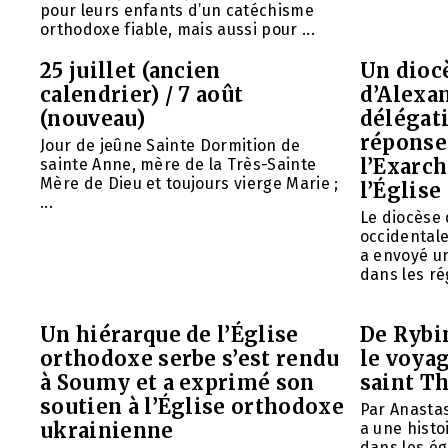
pour leurs enfants d’un catéchisme
orthodoxe fiable, mais aussi pour ...
25 juillet (ancien
Un diocè
calendrier) / 7 août
d’Alexa
(nouveau)
délégat
réponse 
Jour de jeûne Sainte Dormition de
l’Exarch
sainte Anne, mère de la Très-Sainte
Mère de Dieu et toujours vierge Marie ;
l’Église
...
Le diocèse
occidentale
a envoyé u
dans les rég
Un hiérarque de l’Église
De Rybin
orthodoxe serbe s’est rendu
le voyag
à Soumy et a exprimé son
saint T
soutien à l’Église orthodoxe
Par Anasta
ukrainienne
a une histo
dans les ég