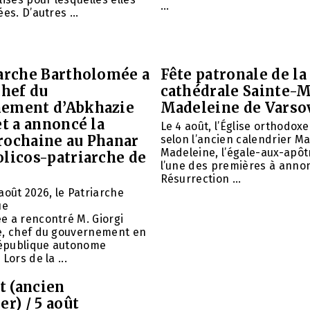
...
es. D’autres ...
iarche Bartholomée a
Fête patronale de la
chef du
cathédrale Sainte-M
ement d’Abkhazie
Madeleine de Varso
et a annoncé la
Le 4 août, l’Église orthodox
rochaine au Phanar
selon l’ancien calendrier Ma
Madeleine, l’égale-aux-apôtr
olicos-patriarche de
l’une des premières à annon
Résurrection ...
août 2026, le Patriarche
ue
e a rencontré M. Giorgi
e, chef du gouvernement en
 République autonome
Lors de la ...
et (ancien
er) / 5 août