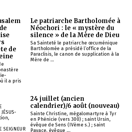
rusalem
Le patriarche Bartholomée à
 de
Néochori : le « mystère du
ise
silence » de la Mère de Dieu
rs
Sa Sainteté le patriarche œcuménique
ête de
Bartholomée a présidé l’office de la
Paraclisis, le canon de supplication à la
eine
Mère de ...
de
onastère
ie-
 il a pris
24 juillet (ancien
calendrier)/6 août (nouveau)
E
 JÉSUS-
Sainte Christine, mégalomartyre à Tyr
ion,
en Phénicie (vers 300) ; saint Ursin,
évêque de Sens (IVème s.) ; saint
E SEIGNEUR
Pavace, évêque ...