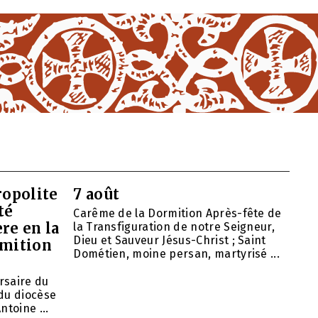
opolite
7 août
té
Carême de la Dormition Après-fête de
re en la
la Transfiguration de notre Seigneur,
Dieu et Sauveur Jésus-Christ ; Saint
rmition
Dométien, moine persan, martyrisé ...
ersaire du
du diocèse
ntoine ...