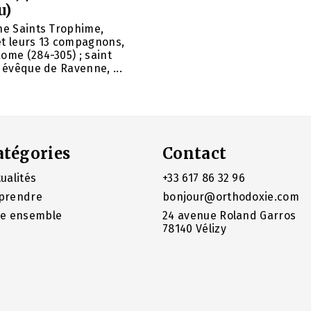
u)
ne Saints Trophime,
et leurs 13 compagnons,
ome (284-305) ; saint
, évêque de Ravenne, ...
atégories
Contact
ualités
+33 617 86 32 96
prendre
bonjour@orthodoxie.com
re ensemble
24 avenue Roland Garros
78140 Vélizy