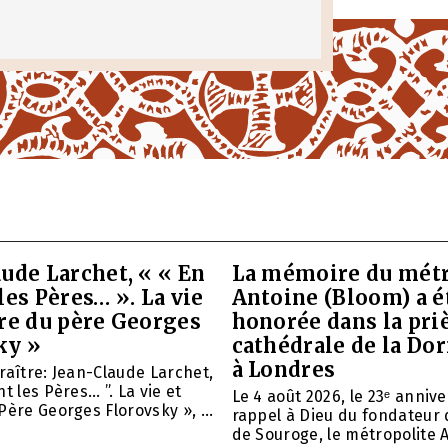
ude Larchet, « « En
La mémoire du métr
les Pères… ». La vie
Antoine (Bloom) a é
vre du père Georges
honorée dans la priè
ky »
cathédrale de la Do
à Londres
raître: Jean-Claude Larchet,
t les Pères… ”. La vie et
Le 4 août 2026, le 23ᵉ anniv
Père Georges Florovsky », ...
rappel à Dieu du fondateur 
de Souroge, le métropolite A