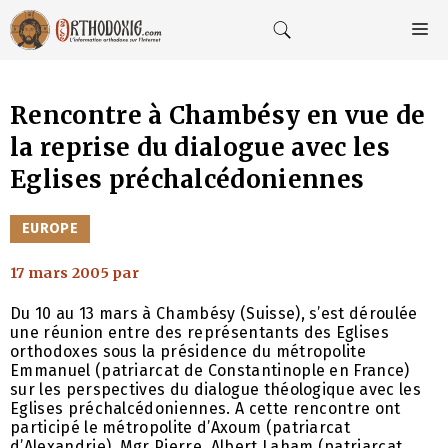
Aller
au
M
contenu
Rencontre à Chambésy en vue de
la reprise du dialogue avec les
Eglises préchalcédoniennes
CATÉGORIES
EUROPE
17 mars 2005
par
Du 10 au 13 mars à Chambésy (Suisse), s’est déroulée
une réunion entre des représentants des Eglises
orthodoxes sous la présidence du métropolite
Emmanuel (patriarcat de Constantinople en France)
sur les perspectives du dialogue théologique avec les
Eglises préchalcédoniennes. A cette rencontre ont
participé le métropolite d’Axoum (patriarcat
d’Alexandrie), Mgr Pierre, Albert Laham (patriarcat