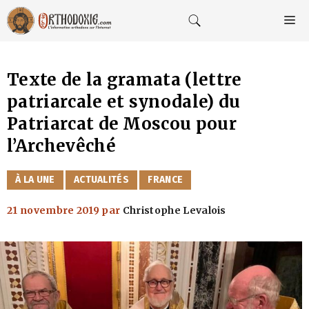
Aller
au
M
contenu
Texte de la gramata (lettre
patriarcale et synodale) du
Patriarcat de Moscou pour
l’Archevêché
CATÉGORIES
À LA UNE
ACTUALITÉS
FRANCE
21 novembre 2019
par
Christophe Levalois