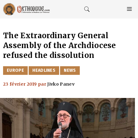
Aller
au
M
contenu
The Extraordinary General
Assembly of the Archdiocese
refused the dissolution
CATÉGORIES
EUROPE
HEADLINES
NEWS
23 février 2019
par
Jivko Panev