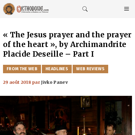
Aller
au
M
contenu
« The Jesus prayer and the prayer
of the heart », by Archimandrite
Placide Deseille – Part I
CATÉGORIES
FROM THE WEB
HEADLINES
WEB REVIEWS
29 août 2018
par
Jivko Panev