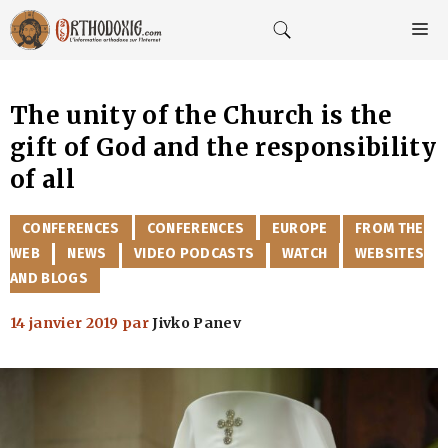
Aller
au
M
contenu
The unity of the Church is the
gift of God and the responsibility
of all
CATÉGORIES
CONFERENCES
CONFERENCES
EUROPE
FROM THE
WEB
NEWS
VIDEO PODCASTS
WATCH
WEBSITES
AND BLOGS
14 janvier 2019
par
Jivko Panev