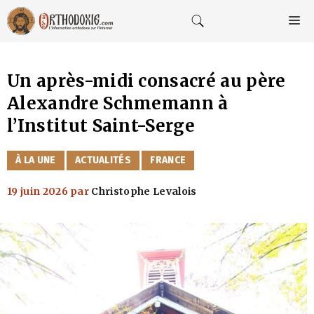
Aller
au
M
contenu
Un après-midi consacré au père
Alexandre Schmemann à
l’Institut Saint-Serge
CATÉGORIES
À LA UNE
ACTUALITÉS
FRANCE
19 juin 2026
par
Christophe Levalois