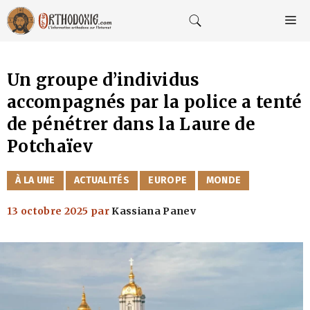
Aller
au
M
contenu
Un groupe d’individus
accompagnés par la police a tenté
de pénétrer dans la Laure de
Potchaïev
CATÉGORIES
À LA UNE
ACTUALITÉS
EUROPE
MONDE
13 octobre 2025
par
Kassiana Panev