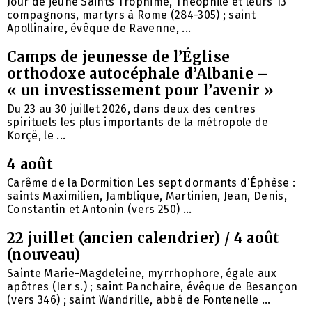
Jour de jeûne Saints Trophime, Théophile et leurs 13
compagnons, martyrs à Rome (284-305) ; saint
Apollinaire, évêque de Ravenne, ...
Camps de jeunesse de l’Église
orthodoxe autocéphale d’Albanie –
« un investissement pour l’avenir »
Du 23 au 30 juillet 2026, dans deux des centres
spirituels les plus importants de la métropole de
Korçë, le ...
4 août
Carême de la Dormition Les sept dormants d’Éphèse :
saints Maximilien, Jamblique, Martinien, Jean, Denis,
Constantin et Antonin (vers 250) ...
22 juillet (ancien calendrier) / 4 août
(nouveau)
Sainte Marie-Magdeleine, myrrhophore, égale aux
apôtres (Ier s.) ; saint Panchaire, évêque de Besançon
(vers 346) ; saint Wandrille, abbé de Fontenelle ...