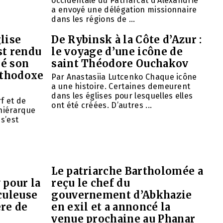
occidentale du Patriarcat d’Alexandrie
a envoyé une délégation missionnaire
dans les régions de ...
lise
De Rybinsk à la Côte d’Azur :
st rendu
le voyage d’une icône de
mé son
saint Théodore Ouchakov
orthodoxe
Par Anastasiia Lutcenko Chaque icône
a une histoire. Certaines demeurent
dans les églises pour lesquelles elles
f et de
ont été créées. D’autres ...
 hiérarque
 s’est
Le patriarche Bartholomée a
 pour la
reçu le chef du
culeuse
gouvernement d’Abkhazie
ère de
en exil et a annoncé la
venue prochaine au Phanar