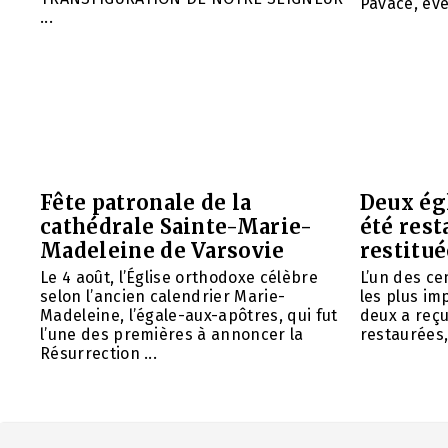
Pavace, évê
...
Fête patronale de la
Deux ég
cathédrale Sainte-Marie-
été rest
Madeleine de Varsovie
restitué
Le 4 août, l’Église orthodoxe célèbre
L’un des ce
selon l’ancien calendrier Marie-
les plus im
Madeleine, l’égale-aux-apôtres, qui fut
deux a reç
l’une des premières à annoncer la
restaurées, 
Résurrection ...