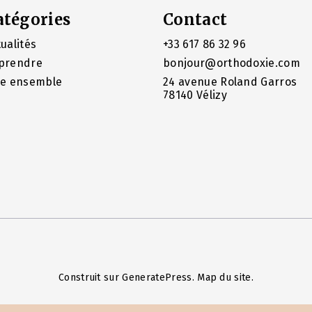
atégories
Contact
ualités
+33 617 86 32 96
prendre
bonjour@orthodoxie.com
re ensemble
24 avenue Roland Garros
78140 Vélizy
Construit sur
GeneratePress
.
Map du site
.