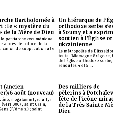
iarche Bartholomée à
Un hiérarque de l’Ég
 : le « mystère du
orthodoxe serbe s’e
» de la Mère de Dieu
à Soumy et a expri
soutien à l’Église 
é le patriarche œcuménique
ukrainienne
 a présidé l’office de la
le canon de supplication à la
Le métropolite de Düsseldor
toute l’Allemagne Grégoire,
de l’Église orthodoxe serbe,
rendu les 4 et 5 ...
et (ancien
Des milliers de
er)/6 août (nouveau)
pèlerins à Potchaïev
fête de l’icône mira
stine, mégalomartyre à Tyr
de la Très Sainte M
(vers 300) ; saint Ursin,
ens (IVème s.) ; saint
Dieu