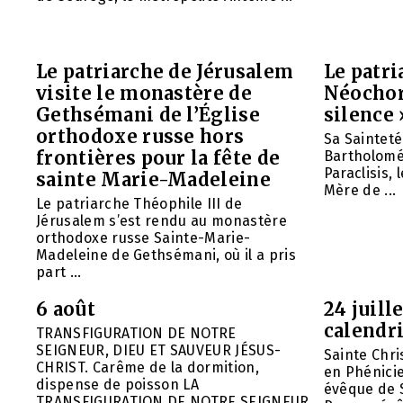
Le patriarche de Jérusalem
Le patr
visite le monastère de
Néochori
Gethsémani de l’Église
silence 
orthodoxe russe hors
Sa Saintet
frontières pour la fête de
Bartholomée
Paraclisis, 
sainte Marie-Madeleine
Mère de ...
Le patriarche Théophile III de
Jérusalem s’est rendu au monastère
orthodoxe russe Sainte-Marie-
Madeleine de Gethsémani, où il a pris
part ...
6 août
24 juill
calendri
TRANSFIGURATION DE NOTRE
SEIGNEUR, DIEU ET SAUVEUR JÉSUS-
Sainte Chri
CHRIST. Carême de la dormition,
en Phénicie 
dispense de poisson LA
évêque de S
TRANSFIGURATION DE NOTRE SEIGNEUR