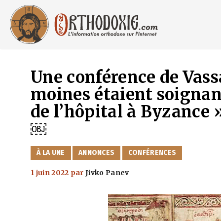
Aller
au
contenu
Une conférence de Vass
moines étaient soignant
de l’hôpital à Byzance 
￼
CATÉGORIES
À LA UNE
ANNONCES
CONFÉRENCES
1 juin 2022
par
Jivko Panev