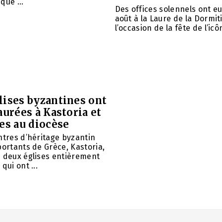
que ...
Des offices solennels ont eu 
août à la Laure de la Dormit
l’occasion de la fête de l’icôn
lises byzantines ont
aurées à Kastoria et
es au diocèse
ntres d’héritage byzantin
portants de Grèce, Kastoria,
u deux églises entièrement
qui ont ...