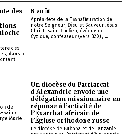
ote des
8 août
Après-fête de la Transfiguration de
tions
notre Seigneur, Dieu et Sauveur Jésus-
Christ. Saint Émilien, évêque de
ntioche
Cyzique, confesseur (vers 820) ; ...
tère des
es, dans le
entant
Un diocèse du Patriarcat
d’Alexandrie envoie une
délégation missionnaire en
réponse à l’activité de
ion de
l’Exarchat africain de
s-Sainte
rge Marie ;
l’Église orthodoxe russe
Le diocèse de Bukoba et de Tanzanie