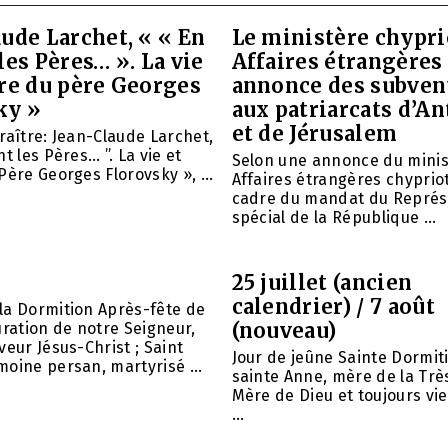
ude Larchet, « « En
Le ministère chypri
les Pères… ». La vie
Affaires étrangères
vre du père Georges
annonce des subven
ky »
aux patriarcats d’A
et de Jérusalem
raître: Jean-Claude Larchet,
t les Pères… ”. La vie et
Selon une annonce du minis
Père Georges Florovsky », ...
Affaires étrangères chypriot
cadre du mandat du Représ
spécial de la République ...
25 juillet (ancien
calendrier) / 7 août
la Dormition Après-fête de
(nouveau)
uration de notre Seigneur,
veur Jésus-Christ ; Saint
Jour de jeûne Sainte Dormit
oine persan, martyrisé ...
sainte Anne, mère de la Trè
Mère de Dieu et toujours vie
...