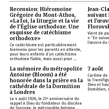
Recension: Hiéromoine
Jean-Cla
Grégoire du Mont-Athos,
suivant 
«La foi, la liturgie et la vie
et l’œu
de l’Église orthodoxe. Une
Florovs
esquisse de catéchisme
Vient de pa
orthodoxe»
« “En suivan
l’œuvre du 
Ce catéchisme est particulièrement
bienvenu pour les parents en attente,
pour leurs enfants d’un catéchisme
orthodoxe fiable, mais aussi pour ...
La mémoire du métropolite
7 août
Antoine (Bloom) a été
Carême de 
honorée dans la prière en la
la Transfig
Dieu et Sau
cathédrale de la Dormition
Dométien, m
à Londres
Le 4 août 2026, le 23ᵉ anniversaire du
rappel à Dieu du fondateur du diocèse
de Souroge, le métropolite Antoine ...