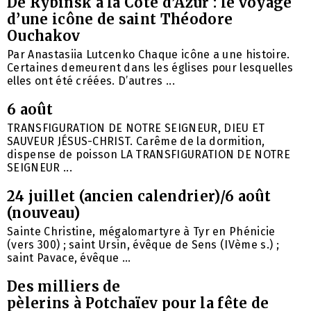
De Rybinsk à la Côte d’Azur : le voyage
d’une icône de saint Théodore
Ouchakov
Par Anastasiia Lutcenko Chaque icône a une histoire.
Certaines demeurent dans les églises pour lesquelles
elles ont été créées. D’autres ...
6 août
TRANSFIGURATION DE NOTRE SEIGNEUR, DIEU ET
SAUVEUR JÉSUS-CHRIST. Carême de la dormition,
dispense de poisson LA TRANSFIGURATION DE NOTRE
SEIGNEUR ...
24 juillet (ancien calendrier)/6 août
(nouveau)
Sainte Christine, mégalomartyre à Tyr en Phénicie
(vers 300) ; saint Ursin, évêque de Sens (IVème s.) ;
saint Pavace, évêque ...
Des milliers de
pèlerins à Potchaïev pour la fête de