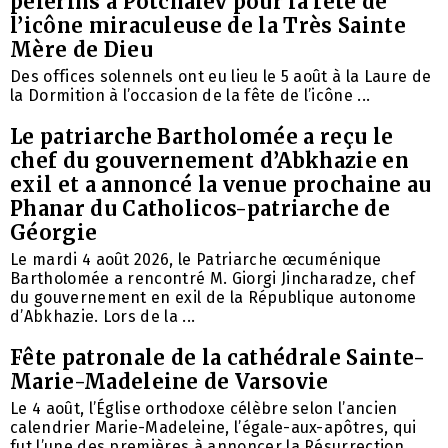
pèlerins à Potchaïev pour la fête de
l’icône miraculeuse de la Très Sainte
Mère de Dieu
Des offices solennels ont eu lieu le 5 août à la Laure de
la Dormition à l’occasion de la fête de l’icône ...
Le patriarche Bartholomée a reçu le
chef du gouvernement d’Abkhazie en
exil et a annoncé la venue prochaine au
Phanar du Catholicos-patriarche de
Géorgie
Le mardi 4 août 2026, le Patriarche œcuménique
Bartholomée a rencontré M. Giorgi Jincharadze, chef
du gouvernement en exil de la République autonome
d’Abkhazie. Lors de la ...
Fête patronale de la cathédrale Sainte-
Marie-Madeleine de Varsovie
Le 4 août, l’Église orthodoxe célèbre selon l’ancien
calendrier Marie-Madeleine, l’égale-aux-apôtres, qui
fut l’une des premières à annoncer la Résurrection ...