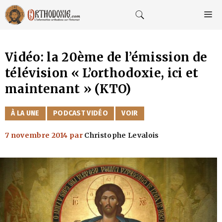
Aller
au
M
contenu
Vidéo: la 20ème de l’émission de
télévision « L’orthodoxie, ici et
maintenant » (KTO)
CATÉGORIES
À LA UNE
PODCAST VIDÉO
VOIR
7 novembre 2014
par
Christophe Levalois