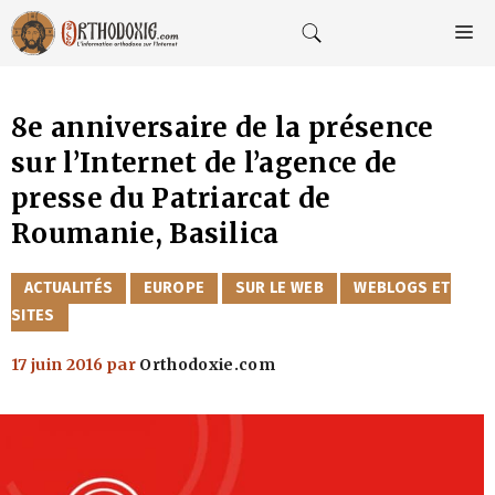
Aller
au
M
contenu
8e anniversaire de la présence
sur l’Internet de l’agence de
presse du Patriarcat de
Roumanie, Basilica
CATÉGORIES
ACTUALITÉS
EUROPE
SUR LE WEB
WEBLOGS ET
SITES
17 juin 2016
par
Orthodoxie.com