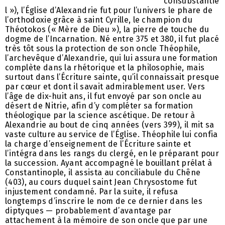
consubstantie
l »), l’Église d’Alexandrie fut pour l’univers le phare de
l’orthodoxie grâce à saint Cyrille, le champion du
Théotokos (« Mère de Dieu »), la pierre de touche du
dogme de l’Incarnation. Né entre 375 et 380, il fut placé
très tôt sous la protection de son oncle Théophile,
l’archevêque d’Alexandrie, qui lui assura une formation
complète dans la rhétorique et la philosophie, mais
surtout dans l’Écriture sainte, qu’il connaissait presque
par cœur et dont il savait admirablement user. Vers
l’âge de dix-huit ans, il fut envoyé par son oncle au
désert de Nitrie, afin d’y compléter sa formation
théologique par la science ascétique. De retour à
Alexandrie au bout de cinq années (vers 399), il mit sa
vaste culture au service de l’Église. Théophile lui confia
la charge d’enseignement de l’Écriture sainte et
l’intégra dans les rangs du clergé, en le préparant pour
la succession. Ayant accompagné le bouillant prélat à
Constantinople, il assista au conciliabule du Chêne
(403), au cours duquel saint Jean Chrysostome fut
injustement condamné. Par la suite, il refusa
longtemps d’inscrire le nom de ce dernier dans les
diptyques — probablement d’avantage par
attachement à la mémoire de son oncle que par une