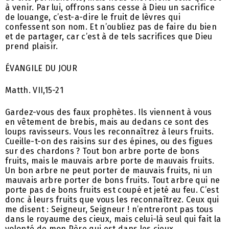
à venir. Par lui, offrons sans cesse à Dieu un sacrifice
de louange, c’est-a-dire le fruit de lèvres qui
confessent son nom. Et n’oubliez pas de faire du bien
et de partager, car c’est à de tels sacrifices que Dieu
prend plaisir.
ÉVANGILE DU JOUR
Matth. VII,15-21
Gardez-vous des faux prophètes. Ils viennent à vous
en vêtement de brebis, mais au dedans ce sont des
loups ravisseurs. Vous les reconnaîtrez à leurs fruits.
Cueille-t-on des raisins sur des épines, ou des figues
sur des chardons ? Tout bon arbre porte de bons
fruits, mais le mauvais arbre porte de mauvais fruits.
Un bon arbre ne peut porter de mauvais fruits, ni un
mauvais arbre porter de bons fruits. Tout arbre qui ne
porte pas de bons fruits est coupé et jeté au feu. C’est
donc à leurs fruits que vous les reconnaîtrez. Ceux qui
me disent : Seigneur, Seigneur ! n’entreront pas tous
dans le royaume des cieux, mais celui-là seul qui fait la
volonté de mon Père qui est dans les cieux.