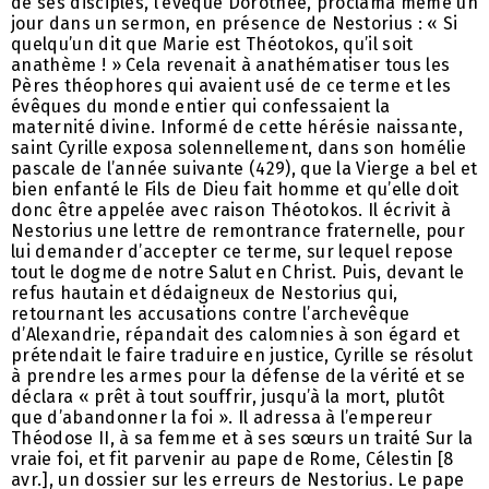
de ses disciples, l’évêque Dorothée, proclama même un
jour dans un sermon, en présence de Nestorius : « Si
quelqu’un dit que Marie est Théotokos, qu’il soit
anathème ! » Cela revenait à anathématiser tous les
Pères théophores qui avaient usé de ce terme et les
évêques du monde entier qui confessaient la
maternité divine. Informé de cette hérésie naissante,
saint Cyrille exposa solennellement, dans son homélie
pascale de l’année suivante (429), que la Vierge a bel et
bien enfanté le Fils de Dieu fait homme et qu’elle doit
donc être appelée avec raison Théotokos. Il écrivit à
Nestorius une lettre de remontrance fraternelle, pour
lui demander d’accepter ce terme, sur lequel repose
tout le dogme de notre Salut en Christ. Puis, devant le
refus hautain et dédaigneux de Nestorius qui,
retournant les accusations contre l’archevêque
d’Alexandrie, répandait des calomnies à son égard et
prétendait le faire traduire en justice, Cyrille se résolut
à prendre les armes pour la défense de la vérité et se
déclara « prêt à tout souffrir, jusqu’à la mort, plutôt
que d’abandonner la foi ». Il adressa à l’empereur
Théodose II, à sa femme et à ses sœurs un traité Sur la
vraie foi, et fit parvenir au pape de Rome, Célestin [8
avr.], un dossier sur les erreurs de Nestorius. Le pape