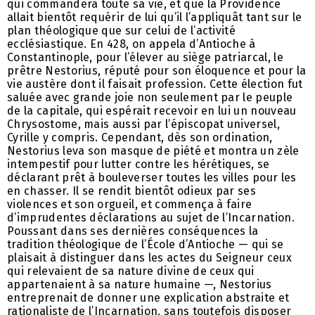
qui commandera toute sa vie, et que la Providence
allait bientôt requérir de lui qu’il l’appliquât tant sur le
plan théologique que sur celui de l’activité
ecclésiastique. En 428, on appela d’Antioche à
Constantinople, pour l’élever au siège patriarcal, le
prêtre Nestorius, réputé pour son éloquence et pour la
vie austère dont il faisait profession. Cette élection fut
saluée avec grande joie non seulement par le peuple
de la capitale, qui espérait recevoir en lui un nouveau
Chrysostome, mais aussi par l’épiscopat universel,
Cyrille y compris. Cependant, dès son ordination,
Nestorius leva son masque de piété et montra un zèle
intempestif pour lutter contre les hérétiques, se
déclarant prêt à bouleverser toutes les villes pour les
en chasser. Il se rendit bientôt odieux par ses
violences et son orgueil, et commença à faire
d’imprudentes déclarations au sujet de l’Incarnation.
Poussant dans ses dernières conséquences la
tradition théologique de l’École d’Antioche — qui se
plaisait à distinguer dans les actes du Seigneur ceux
qui relevaient de sa nature divine de ceux qui
appartenaient à sa nature humaine —, Nestorius
entreprenait de donner une explication abstraite et
rationaliste de l’Incarnation, sans toutefois disposer