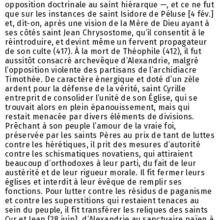
opposition doctrinale au saint hiérarque —, et ce ne fut
que sur les instances de saint Isidore de Péluse [4 fév.]
et, dit-on, après une vision de la Mère de Dieu ayant à
ses côtés saint Jean Chrysostome, qu’il consentit à le
réintroduire, et devint même un fervent propagateur
de son culte (417). À la mort de Théophile (412), il fut
aussitôt consacré archevêque d’Alexandrie, malgré
l’opposition violente des partisans de l’archidiacre
Timothée. De caractère énergique et doté d’un zèle
ardent pour la défense de la vérité, saint Cyrille
entreprit de consolider l’unité de son Église, qui se
trouvait alors en plein épanouissement, mais qui
restait menacée par divers éléments de divisions.
Prêchant à son peuple l’amour de la vraie foi,
préservée par les saints Pères au prix de tant de luttes
contre les hérétiques, il prit des mesures d’autorité
contre les schismatiques novatiens, qui attiraient
beaucoup d’orthodoxes à leur parti, du fait de leur
austérité et de leur rigueur morale. Il fit fermer leurs
églises et interdit à leur évêque de remplir ses
fonctions. Pour lutter contre les résidus de paganisme
et contre les superstitions qui restaient tenaces au
sein du peuple, il fit transférer les reliques des saints
Cyr et Jean [28 juin], d’Alexandrie au sanctuaire païen à