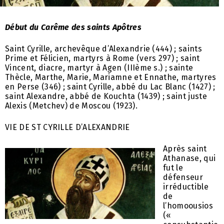
Début du Carême des saints Apôtres
Saint Cyrille, archevêque d’Alexandrie (444) ; saints
Prime et Félicien, martyrs à Rome (vers 297) ; saint
Vincent, diacre, martyr à Agen (IIIème s.) ; sainte
Thècle, Marthe, Marie, Mariamne et Ennathe, martyres
en Perse (346) ; saint Cyrille, abbé du Lac Blanc (1427) ;
saint Alexandre, abbé de Kouchta (1439) ; saint juste
Alexis (Metchev) de Moscou (1923).
VIE DE ST CYRILLE D’ALEXANDRIE
Après saint
Athanase, qui
fut le
défenseur
irréductible
de
l’homoousios
(«