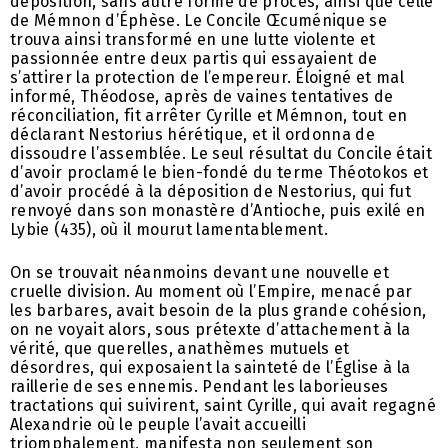
déposition, sans autre forme de procès, ainsi que celle
de Mémnon d’Éphèse. Le Concile Œcuménique se
trouva ainsi transformé en une lutte violente et
passionnée entre deux partis qui essayaient de
s’attirer la protection de l’empereur. Éloigné et mal
informé, Théodose, après de vaines tentatives de
réconciliation, fit arrêter Cyrille et Mémnon, tout en
déclarant Nestorius hérétique, et il ordonna de
dissoudre l’assemblée. Le seul résultat du Concile était
d’avoir proclamé le bien-fondé du terme Théotokos et
d’avoir procédé à la déposition de Nestorius, qui fut
renvoyé dans son monastère d’Antioche, puis exilé en
Lybie (435), où il mourut lamentablement.
On se trouvait néanmoins devant une nouvelle et
cruelle division. Au moment où l’Empire, menacé par
les barbares, avait besoin de la plus grande cohésion,
on ne voyait alors, sous prétexte d’attachement à la
vérité, que querelles, anathèmes mutuels et
désordres, qui exposaient la sainteté de l’Église à la
raillerie de ses ennemis. Pendant les laborieuses
tractations qui suivirent, saint Cyrille, qui avait regagné
Alexandrie où le peuple l’avait accueilli
triomphalement, manifesta non seulement son