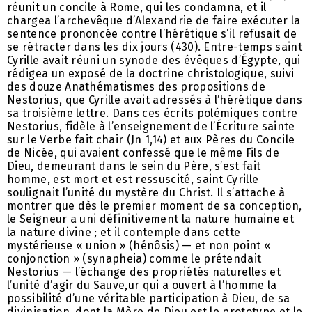
réunit un concile à Rome, qui les condamna, et il
chargea l’archevêque d’Alexandrie de faire exécuter la
sentence prononcée contre l’hérétique s’il refusait de
se rétracter dans les dix jours (430). Entre-temps saint
Cyrille avait réuni un synode des évêques d’Égypte, qui
rédigea un exposé de la doctrine christologique, suivi
des douze Anathématismes des propositions de
Nestorius, que Cyrille avait adressés à l’hérétique dans
sa troisième lettre. Dans ces écrits polémiques contre
Nestorius, fidèle à l’enseignement de l’Écriture sainte
sur le Verbe fait chair (Jn 1,14) et aux Pères du Concile
de Nicée, qui avaient confessé que le même Fils de
Dieu, demeurant dans le sein du Père, s’est fait
homme, est mort et est ressuscité, saint Cyrille
soulignait l’unité du mystère du Christ. Il s’attache à
montrer que dès le premier moment de sa conception,
le Seigneur a uni définitivement la nature humaine et
la nature divine ; et il contemple dans cette
mystérieuse « union » (hénôsis) — et non point «
conjonction » (synapheia) comme le prétendait
Nestorius — l’échange des propriétés naturelles et
l’unité d’agir du Sauve,ur qui a ouvert à l’homme la
possibilité d’une véritable participation à Dieu, de sa
divinisation, dont la Mère de Dieu est le prototype et le