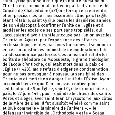
saint Cyrille pour soutenir que la nature humaine du
Christ a été comme « absorbée » par la divinité ; et le
Concile de Chalcédoine (451) ne fera qu’en reprendre
et en préciser les termes essentiels . Une paix fragile
étant rétablie, saint Cyrille passa les dernières années
de son épiscopat à confirmer l’unité de l’Église et à
modérer les excès de ses partisans trop zélés, qui
l’accusaient d’avoir trahi leur cause par l’union avec les
Orientaux. Aguerri par l’expérience des affaires
ecclésiastiques et des passions humaines, il se montra
en ces circonstances un modèle de modération et de
condescendance pastorale. C’est ainsi qu’il réfuta les
écrits de Théodore de Mopsueste, le grand théologien
de l’École d’Antioche, qui était mort dans la paix de
l’Église (+ 428), mais refusa d’exiger sa condamnation ,
pour ne pas provoquer à nouveau la sensibilité des
Orientaux et mettre en danger l’unité de l’Église. Ayant
accompli l’œuvre que Dieu lui avait confiée pour
l’édification de Son Église, saint Cyrille s’endormit en
paix, le 27 juin 444 , pour rejoindre le chœur des saints
Pères et siéger, avec saint Jean Chrysostome, aux côtés
de la Mère de Dieu. Il fut aussitôt vénéré comme saint
et loué comme le « luminaire de l’univers », « le
défenseur invincible de l’Orthodoxie » et le « Sceau