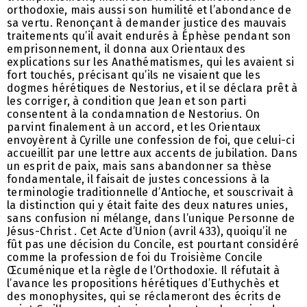
orthodoxie, mais aussi son humilité et l’abondance de
sa vertu. Renonçant à demander justice des mauvais
traitements qu’il avait endurés à Éphèse pendant son
emprisonnement, il donna aux Orientaux des
explications sur les Anathématismes, qui les avaient si
fort touchés, précisant qu’ils ne visaient que les
dogmes hérétiques de Nestorius, et il se déclara prêt à
les corriger, à condition que Jean et son parti
consentent à la condamnation de Nestorius. On
parvint finalement à un accord, et les Orientaux
envoyèrent à Cyrille une confession de foi, que celui-ci
accueillit par une lettre aux accents de jubilation. Dans
un esprit de paix, mais sans abandonner sa thèse
fondamentale, il faisait de justes concessions à la
terminologie traditionnelle d’Antioche, et souscrivait à
la distinction qui y était faite des deux natures unies,
sans confusion ni mélange, dans l’unique Personne de
Jésus-Christ . Cet Acte d’Union (avril 433), quoiqu’il ne
fût pas une décision du Concile, est pourtant considéré
comme la profession de foi du Troisième Concile
Œcuménique et la règle de l’Orthodoxie. Il réfutait à
l’avance les propositions hérétiques d’Euthychès et
des monophysites, qui se réclameront des écrits de