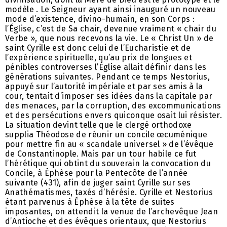
modèle . Le Seigneur ayant ainsi inauguré un nouveau
mode d’existence, divino-humain, en son Corps :
l’Église, c’est de Sa chair, devenue vraiment « chair du
Verbe », que nous recevons la vie. Le « Christ Un » de
saint Cyrille est donc celui de l’Eucharistie et de
l’expérience spirituelle, qu’au prix de longues et
pénibles controverses l’Église allait définir dans les
générations suivantes. Pendant ce temps Nestorius,
appuyé sur l’autorité impériale et par ses amis à la
cour, tentait d’imposer ses idées dans la capitale par
des menaces, par la corruption, des excommunications
et des persécutions envers quiconque osait lui résister.
La situation devint telle que le clergé orthodoxe
supplia Théodose de réunir un concile œcuménique
pour mettre fin au « scandale universel » de l’évêque
de Constantinople. Mais par un tour habile ce fut
l’hérétique qui obtint du souverain la convocation du
Concile, à Éphèse pour la Pentecôte de l’année
suivante (431), afin de juger saint Cyrille sur ses
Anathématismes, taxés d’hérésie. Cyrille et Nestorius
étant parvenus à Éphèse à la tête de suites
imposantes, on attendit la venue de l’archevêque Jean
d’Antioche et des évêques orientaux, que Nestorius