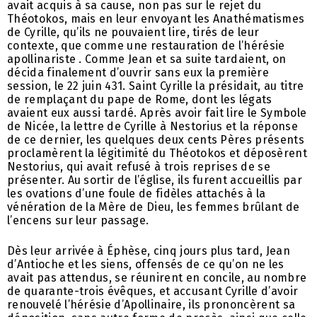
avait acquis à sa cause, non pas sur le rejet du
Théotokos, mais en leur envoyant les Anathématismes
de Cyrille, qu’ils ne pouvaient lire, tirés de leur
contexte, que comme une restauration de l’hérésie
apollinariste . Comme Jean et sa suite tardaient, on
décida finalement d’ouvrir sans eux la première
session, le 22 juin 431. Saint Cyrille la présidait, au titre
de remplaçant du pape de Rome, dont les légats
avaient eux aussi tardé. Après avoir fait lire le Symbole
de Nicée, la lettre de Cyrille à Nestorius et la réponse
de ce dernier, les quelques deux cents Pères présents
proclamèrent la légitimité du Théotokos et déposèrent
Nestorius, qui avait refusé à trois reprises de se
présenter. Au sortir de l’église, ils furent accueillis par
les ovations d’une foule de fidèles attachés à la
vénération de la Mère de Dieu, les femmes brûlant de
l’encens sur leur passage.
Dès leur arrivée à Éphèse, cinq jours plus tard, Jean
d’Antioche et les siens, offensés de ce qu’on ne les
avait pas attendus, se réunirent en concile, au nombre
de quarante-trois évêques, et accusant Cyrille d’avoir
renouvelé l’hérésie d’Apollinaire, ils prononcèrent sa