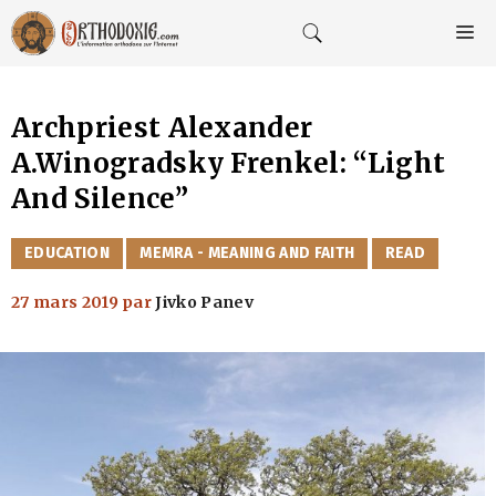
Aller
au
M
contenu
Archpriest Alexander
A.Winogradsky Frenkel: “Light
And Silence”
CATÉGORIES
EDUCATION
MEMRA - MEANING AND FAITH
READ
27 mars 2019
par
Jivko Panev