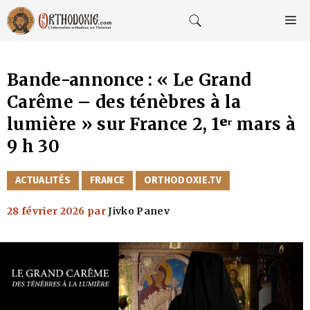
Aller
au
M
contenu
Bande-annonce : « Le Grand
Carême – des ténèbres à la
lumière » sur France 2, 1ᵉʳ mars à
9 h 30
CATÉGORIES
ACTUALITÉS
FRANCE
ORTHODOXIE.TV
28 février 2026
par
Jivko Panev