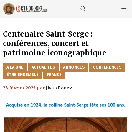
Aller
au
M
contenu
Centenaire Saint-Serge :
conférences, concert et
patrimoine iconographique
CATÉGORIES
À LA UNE
ACTUALITÉS
ANNONCES
CONFÉRENCES
ÊTRE ENSEMBLE
FRANCE
26 février 2025
par
Jivko Panev