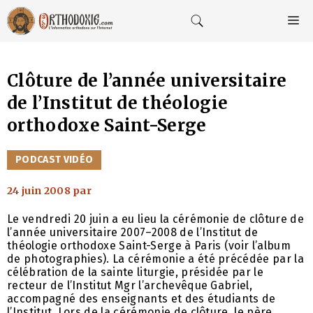
Aller
au
M
contenu
Clôture de l’année universitaire
de l’Institut de théologie
orthodoxe Saint-Serge
CATÉGORIES
PODCAST VIDÉO
24 juin 2008
par
Le vendredi 20 juin a eu lieu la cérémonie de clôture de
l’année universitaire 2007–2008 de l’Institut de
théologie orthodoxe Saint-Serge à Paris (voir l’album
de photographies). La cérémonie a été précédée par la
célébration de la sainte liturgie, présidée par le
recteur de l’Institut Mgr l’archevêque Gabriel,
accompagné des enseignants et des étudiants de
l’Institut. Lors de la cérémonie de clôture, le père