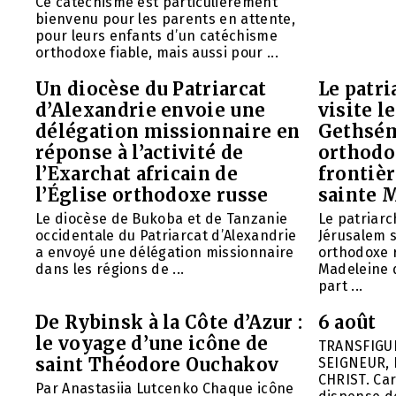
Ce catéchisme est particulièrement
bienvenu pour les parents en attente,
pour leurs enfants d’un catéchisme
orthodoxe fiable, mais aussi pour ...
Un diocèse du Patriarcat
Le patri
d’Alexandrie envoie une
visite l
délégation missionnaire en
Gethsém
réponse à l’activité de
orthodo
l’Exarchat africain de
frontièr
l’Église orthodoxe russe
sainte 
Le diocèse de Bukoba et de Tanzanie
Le patriarc
occidentale du Patriarcat d’Alexandrie
Jérusalem 
a envoyé une délégation missionnaire
orthodoxe 
dans les régions de ...
Madeleine d
part ...
De Rybinsk à la Côte d’Azur :
6 août
le voyage d’une icône de
TRANSFIGU
saint Théodore Ouchakov
SEIGNEUR, 
CHRIST. Car
Par Anastasiia Lutcenko Chaque icône