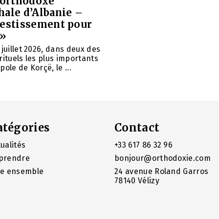
e orthodoxe
hale d’Albanie –
vestissement pour
 »
 juillet 2026, dans deux des
rituels les plus importants
ole de Korçë, le ...
atégories
Contact
ualités
+33 617 86 32 96
prendre
bonjour@orthodoxie.com
re ensemble
24 avenue Roland Garros
78140 Vélizy