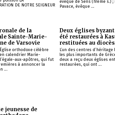
e poisson LA
évêque de Sens (IVème s.) ; 
RATION DE NOTRE SEIGNEUR
Pavace, évêque ...
ronale de la
Deux églises byzant
ale Sainte-Marie-
été restaurées à Kas
ne de Varsovie
restituées au diocè
l’Église orthodoxe célèbre
L’un des centres d’héritage
ien calendrier Marie-
les plus importants de Grèce
l’égale-aux-apôtres, qui fut
deux a reçu deux églises e
remières à annoncer la
restaurées, qui ont ...
 ...
e jeunesse de