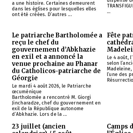
dispense d
a une histoire. Certaines demeurent
TRANSFIGU
dans les églises pour lesquelles elles
...
ont été créées. D’autres ...
Le patriarche Bartholomée a
Fête pat
reçu le chef du
cathédr
gouvernement d’Abkhazie
Madelei
en exil et a annoncé la
Le 4 août, 
venue prochaine au Phanar
selon l’anc
Madeleine, 
du Catholicos-patriarche de
l’une des p
Géorgie
Résurrection
Le mardi 4 août 2026, le Patriarche
œcuménique
Bartholomée a rencontré M. Giorgi
Jincharadze, chef du gouvernement en
exil de la République autonome
d’Abkhazie. Lors de la ...
23 juillet (ancien
Camps d