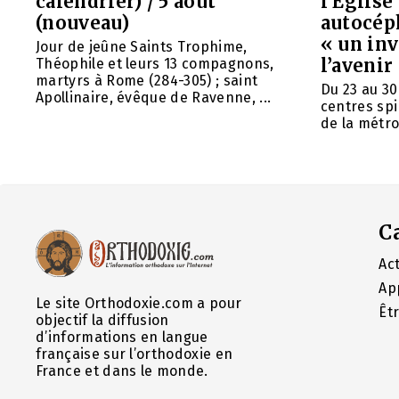
calendrier) / 5 août
l’Églis
(nouveau)
autocép
« un in
Jour de jeûne Saints Trophime,
l’avenir
Théophile et leurs 13 compagnons,
martyrs à Rome (284-305) ; saint
Du 23 au 30
Apollinaire, évêque de Ravenne, ...
centres spi
de la métrop
C
Act
Ap
Le site Orthodoxie.com a pour
Êt
objectif la diffusion
d’informations en langue
française sur l’orthodoxie en
France et dans le monde.