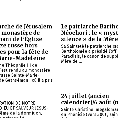
arche de Jérusalem
Le patriarche Barth
e monastère de
Néochori : le « mys
ani de l’Église
silence » de la Mère
xe russe hors
Sa Sainteté le patriarche 
es pour la fête de
Bartholomée a présidé l’offi
Paraclisis, le canon de suppl
Marie-Madeleine
Mère de ...
he Théophile III de
s’est rendu au monastère
russe Sainte-Marie-
e Gethsémani, où il a pris
24 juillet (ancien
calendrier)/6 août (
RATION DE NOTRE
DIEU ET SAUVEUR JÉSUS-
Sainte Christine, mégalomar
ême de la dormition,
en Phénicie (vers 300) ; sain