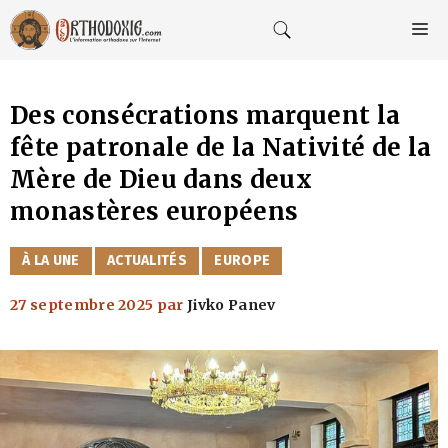
Aller
au
M
contenu
Des consécrations marquent la
fête patronale de la Nativité de la
Mère de Dieu dans deux
monastères européens
CATÉGORIES
À LA UNE
ACTUALITÉS
EUROPE
27 septembre 2025
par
Jivko Panev