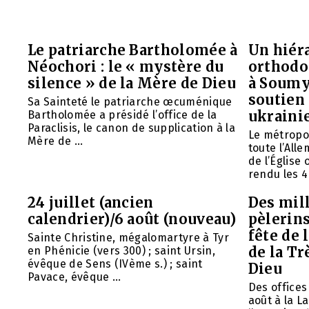
Le patriarche Bartholomée à
Un hiéra
Néochori : le « mystère du
orthodo
silence » de la Mère de Dieu
à Soumy
soutien 
Sa Sainteté le patriarche œcuménique
ukraini
Bartholomée a présidé l’office de la
Paraclisis, le canon de supplication à la
Le métropol
Mère de ...
toute l’All
de l’Église
rendu les 4 
24 juillet (ancien
Des mill
calendrier)/6 août (nouveau)
pèlerins
fête de 
Sainte Christine, mégalomartyre à Tyr
de la Tr
en Phénicie (vers 300) ; saint Ursin,
évêque de Sens (IVème s.) ; saint
Dieu
Pavace, évêque ...
Des offices 
août à la L