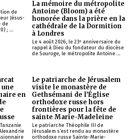
La mémoire du métropolite
Antoine (Bloom) a été
ation de
honorée dans la prière en la
veur Jésus-
e de
cathédrale de la Dormition
 ; ...
à Londres
Le 4 août 2026, le 23ᵉ anniversaire du
rappel à Dieu du fondateur du diocèse
de Souroge, le métropolite Antoine ...
arcat
Le patriarche de Jérusalem
 une
visite le monastère de
naire en
Gethsémani de l’Église
de
orthodoxe russe hors
de
frontières pour la fête de
russe
sainte Marie-Madeleine
 Tanzanie
Le patriarche Théophile III de
’Alexandrie
Jérusalem s’est rendu au monastère
ssionnaire
orthodoxe russe Sainte-Marie-