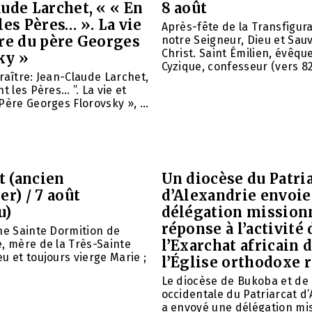
ude Larchet, « « En
8 août
les Pères… ». La vie
Après-fête de la Transfigur
vre du père Georges
notre Seigneur, Dieu et Sau
Christ. Saint Émilien, évêqu
ky »
Cyzique, confesseur (vers 820)
raître: Jean-Claude Larchet,
t les Pères… ”. La vie et
Père Georges Florovsky », ...
et (ancien
Un diocèse du Patri
er) / 7 août
d’Alexandrie envoie
u)
délégation mission
réponse à l’activité 
ne Sainte Dormition de
l’Exarchat africain 
, mère de la Très-Sainte
u et toujours vierge Marie ;
l’Église orthodoxe 
Le diocèse de Bukoba et de
occidentale du Patriarcat d
a envoyé une délégation mi