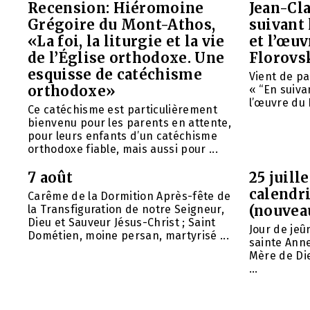
Recension: Hiéromoine
Jean-Cla
Grégoire du Mont-Athos,
suivant 
«La foi, la liturgie et la vie
et l’œu
de l’Église orthodoxe. Une
Florovs
esquisse de catéchisme
Vient de pa
orthodoxe»
« “En suivan
l’œuvre du 
Ce catéchisme est particulièrement
bienvenu pour les parents en attente,
pour leurs enfants d’un catéchisme
orthodoxe fiable, mais aussi pour ...
7 août
25 juill
calendri
Carême de la Dormition Après-fête de
(nouvea
la Transfiguration de notre Seigneur,
Dieu et Sauveur Jésus-Christ ; Saint
Jour de jeû
Dométien, moine persan, martyrisé ...
sainte Anne
Mère de Die
...