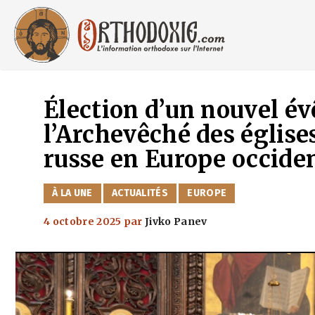
Aller
au
contenu
Élection d’un nouvel év
l’Archevêché des église
russe en Europe occide
CATÉGORIES
À LA UNE
ACTUALITÉS
EUROPE
4 octobre 2025
par
Jivko Panev