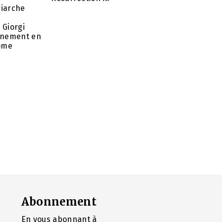
riarche
 Giorgi
rnement en
nome
Abonnement
En vous abonnant à