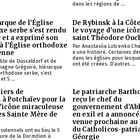
dans les régions de ...
rque de l’Église
De Rybinsk à la Côte
xe serbe s’est rendu
le voyage d’une icô
 et a exprimé son
saint Théodore Ouc
à l’Église orthodoxe
Par Anastasiia Lutcenko Ch
enne
a une histoire. Certaines d
dans les églises pour lesque
ite de Düsseldorf et de
ont été créées. D’autres ...
emagne Grégoire, hiérarque
 orthodoxe serbe, s’est
et 5 ...
iers de
Le patriarche Barth
 à Potchaïev pour la
reçu le chef du
l’icône miraculeuse
gouvernement d’Ab
ès Sainte Mère de
en exil et a annoncé
venue prochaine au
du Catholicos-patri
solennels ont eu lieu le 5
Géorgie
aure de la Dormition à