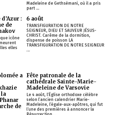
Madeleine de Gethsémani, où il a pris
part ...
 d’Azur :
6 août
ne de
TRANSFIGURATION DE NOTRE
hakov
SEIGNEUR, DIEU ET SAUVEUR JÉSUS-
CHRIST. Carême de la dormition,
aque icône
dispense de poisson LA
emeurent
TRANSFIGURATION DE NOTRE SEIGNEUR
lles elles
...
olomée a
Fête patronale de la
cathédrale Sainte-Marie-
khazie
Madeleine de Varsovie
 la
Le 4 août, l’Église orthodoxe célèbre
 Phanar
selon l’ancien calendrier Marie-
Madeleine, l’égale-aux-apôtres, qui fut
arche de
l’une des premières à annoncer la
Résurrection ...