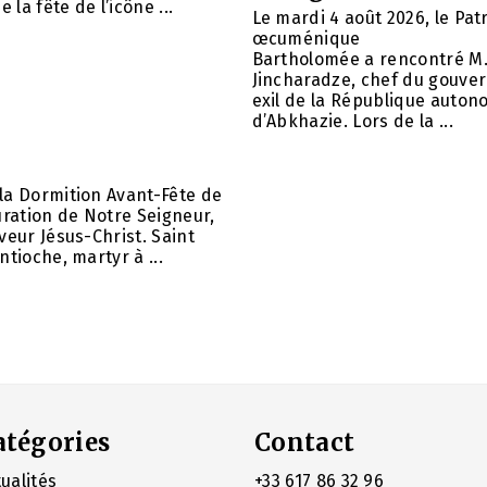
e la fête de l’icône ...
Le mardi 4 août 2026, le Pat
œcuménique
Bartholomée a rencontré M.
Jincharadze, chef du gouve
exil de la République auto
d’Abkhazie. Lors de la ...
la Dormition Avant-Fête de
uration de Notre Seigneur,
veur Jésus-Christ. Saint
ntioche, martyr à ...
atégories
Contact
ualités
+33 617 86 32 96