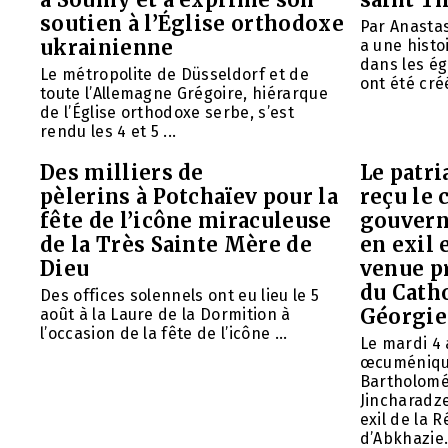
soutien à l’Église orthodoxe
Par Anasta
ukrainienne
a une histo
dans les ég
Le métropolite de Düsseldorf et de
ont été créé
toute l’Allemagne Grégoire, hiérarque
de l’Église orthodoxe serbe, s’est
rendu les 4 et 5 ...
Des milliers de
Le patr
pèlerins à Potchaïev pour la
reçu le 
fête de l’icône miraculeuse
gouvern
de la Très Sainte Mère de
en exil 
Dieu
venue p
du Cath
Des offices solennels ont eu lieu le 5
Géorgie
août à la Laure de la Dormition à
l’occasion de la fête de l’icône ...
Le mardi 4 
œcuméniq
Bartholomé
Jincharadz
exil de la
d’Abkhazie. 