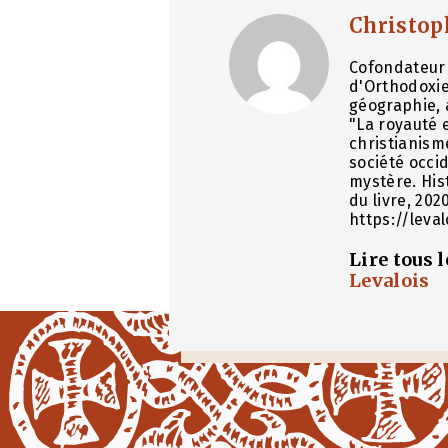
Christop
Cofondateur 
d'Orthodoxie
géographie, 
"La royauté e
christianism
société occid
mystère. His
du livre, 202
https://leva
Lire tous 
Levalois