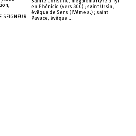
Sainte Christine, mégalomartyre à Tyr
ion,
en Phénicie (vers 300) ; saint Ursin,
évêque de Sens (IVème s.) ; saint
E SEIGNEUR
Pavace, évêque ...