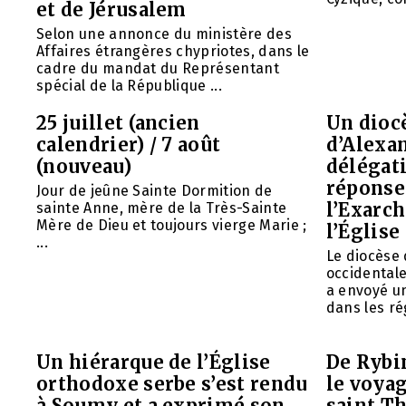
et de Jérusalem
Selon une annonce du ministère des
Affaires étrangères chypriotes, dans le
cadre du mandat du Représentant
spécial de la République ...
25 juillet (ancien
Un diocè
calendrier) / 7 août
d’Alexa
(nouveau)
délégat
réponse 
Jour de jeûne Sainte Dormition de
l’Exarch
sainte Anne, mère de la Très-Sainte
Mère de Dieu et toujours vierge Marie ;
l’Église
...
Le diocèse
occidentale
a envoyé u
dans les rég
Un hiérarque de l’Église
De Rybin
orthodoxe serbe s’est rendu
le voyag
à Soumy et a exprimé son
saint T