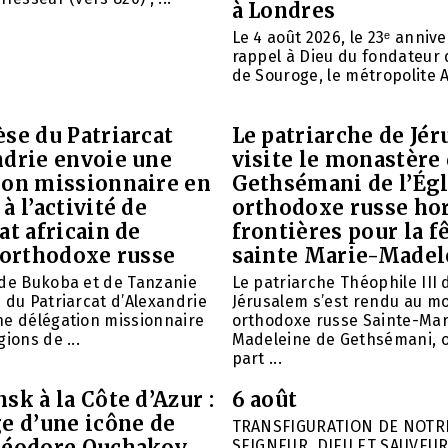
à Londres
Le 4 août 2026, le 23ᵉ anniv
rappel à Dieu du fondateur 
de Souroge, le métropolite A
se du Patriarcat
Le patriarche de Jé
ndrie envoie une
visite le monastère
ion missionnaire en
Gethsémani de l’Égl
à l’activité de
orthodoxe russe ho
at africain de
frontières pour la f
 orthodoxe russe
sainte Marie-Madel
 de Bukoba et de Tanzanie
Le patriarche Théophile III 
 du Patriarcat d’Alexandrie
Jérusalem s’est rendu au m
ne délégation missionnaire
orthodoxe russe Sainte-Mar
ions de ...
Madeleine de Gethsémani, où
part ...
sk à la Côte d’Azur :
6 août
e d’une icône de
TRANSFIGURATION DE NOTR
héodore Ouchakov
SEIGNEUR, DIEU ET SAUVEUR