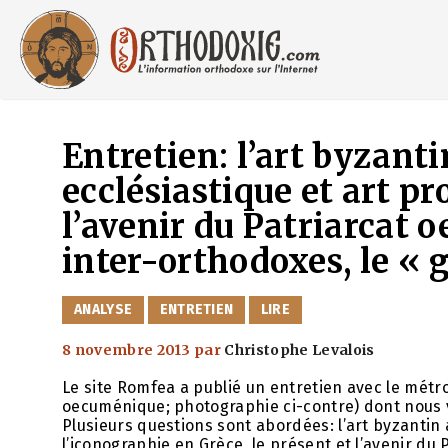
Aller
au
contenu
Entretien: l’art byzanti
ecclésiastique et art pr
l’avenir du Patriarcat 
inter-orthodoxes, le «
CATÉGORIES
ANALYSE
ENTRETIEN
LIRE
8 novembre 2013
par
Christophe Levalois
Le site Romfea a publié un entretien avec le métr
oecuménique; photographie ci-contre) dont nous v
Plusieurs questions sont abordées: l’art byzantin au
l’iconographie en Grèce, le présent et l’avenir du