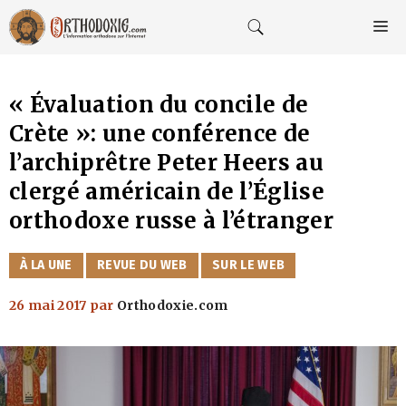
Aller
au
M
contenu
« Évaluation du concile de
Crète »: une conférence de
l’archiprêtre Peter Heers au
clergé américain de l’Église
orthodoxe russe à l’étranger
CATÉGORIES
À LA UNE
REVUE DU WEB
SUR LE WEB
26 mai 2017
par
Orthodoxie.com