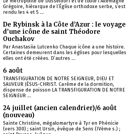
Le métropolite de Düsseldorf et de toute l’Allemagne
Grégoire, hiérarque de l’Église orthodoxe serbe, s’est
rendu les 4 et 5 ...
De Rybinsk à la Côte d’Azur : le voyage
d’une icône de saint Théodore
Ouchakov
Par Anastasiia Lutcenko Chaque icône a une histoire.
Certaines demeurent dans les églises pour lesquelles
elles ont été créées. D’autres ...
6 août
TRANSFIGURATION DE NOTRE SEIGNEUR, DIEU ET
SAUVEUR JÉSUS-CHRIST. Carême de la dormition,
dispense de poisson LA TRANSFIGURATION DE NOTRE
SEIGNEUR ...
24 juillet (ancien calendrier)/6 août
(nouveau)
Sainte Christine, mégalomartyre à Tyr en Phénicie
(vers 300) ; saint Ursin, évêque de Sens (IVème s.) ;