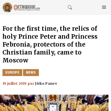
Aller
au
M
contenu
For the first time, the relics of
holy Prince Peter and Princess
Febronia, protectors of the
Christian family, came to
Moscow
CATÉGORIES
EUROPE
NEWS
19 juillet 2019
par
Jivko Panev