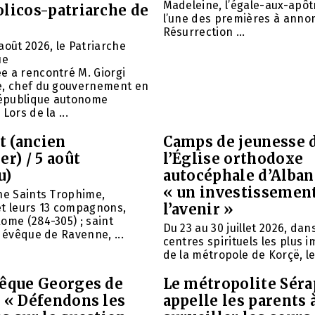
Madeleine, l’égale-aux-apôtr
olicos-patriarche de
l’une des premières à annon
Résurrection ...
août 2026, le Patriarche
ue
e a rencontré M. Giorgi
e, chef du gouvernement en
 République autonome
Lors de la ...
et (ancien
Camps de jeunesse 
er) / 5 août
l’Église orthodoxe
u)
autocéphale d’Alban
« un investissemen
ne Saints Trophime,
l’avenir »
et leurs 13 compagnons,
ome (284-305) ; saint
Du 23 au 30 juillet 2026, da
, évêque de Ravenne, ...
centres spirituels les plus 
de la métropole de Korçë, le 
vêque Georges de
Le métropolite Sér
: « Défendons les
appelle les parents 