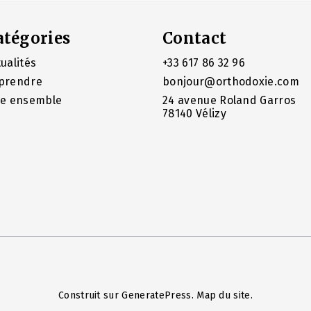
atégories
Contact
ualités
+33 617 86 32 96
prendre
bonjour@orthodoxie.com
re ensemble
24 avenue Roland Garros
78140 Vélizy
Construit sur
GeneratePress
.
Map du site
.