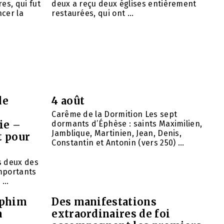
es, qui fut
deux a reçu deux églises entièrement
cer la
restaurées, qui ont ...
de
4 août
Carême de la Dormition Les sept
ie –
dormants d’Éphèse : saints Maximilien,
Jamblique, Martinien, Jean, Denis,
t pour
Constantin et Antonin (vers 250) ...
ns deux des
importants
...
aphim
Des manifestations
à
extraordinaires de foi