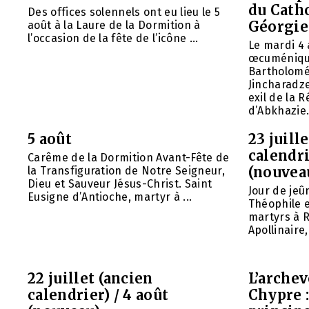
du Cath
Des offices solennels ont eu lieu le 5
Géorgie
août à la Laure de la Dormition à
l’occasion de la fête de l’icône ...
Le mardi 4 
œcuméniq
Bartholomé
Jincharadz
exil de la
d’Abkhazie. 
5 août
23 juill
calendri
Carême de la Dormition Avant-Fête de
(nouvea
la Transfiguration de Notre Seigneur,
Dieu et Sauveur Jésus-Christ. Saint
Jour de jeû
Eusigne d’Antioche, martyr à ...
Théophile 
martyrs à R
Apollinaire
22 juillet (ancien
L’arche
calendrier) / 4 août
Chypre 