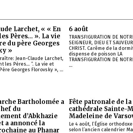
ude Larchet, « « En
6 août
les Pères… ». La vie
TRANSFIGURATION DE NOTR
vre du père Georges
SEIGNEUR, DIEU ET SAUVEUR
CHRIST. Carême de la dormit
ky »
dispense de poisson LA
raître: Jean-Claude Larchet,
TRANSFIGURATION DE NOTR
t les Pères… ”. La vie et
...
Père Georges Florovsky », ...
iarche Bartholomée a
Fête patronale de la
chef du
cathédrale Sainte-M
ement d’Abkhazie
Madeleine de Varso
et a annoncé la
Le 4 août, l’Église orthodox
rochaine au Phanar
selon l’ancien calendrier Ma