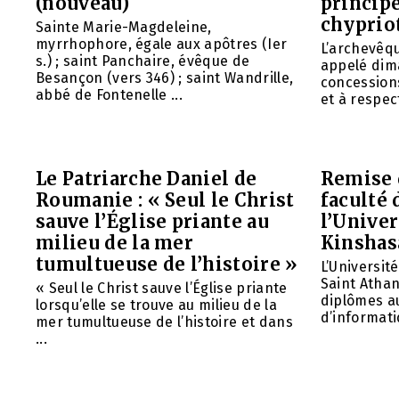
(nouveau)
principe
chyprio
Sainte Marie-Magdeleine,
myrrhophore, égale aux apôtres (Ier
L’archevêq
s.) ; saint Panchaire, évêque de
appelé dim
Besançon (vers 346) ; saint Wandrille,
concessions
abbé de Fontenelle ...
et à respect
Le Patriarche Daniel de
Remise 
Roumanie : « Seul le Christ
faculté 
sauve l’Église priante au
l’Unive
milieu de la mer
Kinshas
tumultueuse de l’histoire »
L’Universit
Saint Athan
« Seul le Christ sauve l’Église priante
diplômes au
lorsqu’elle se trouve au milieu de la
d’informatiq
mer tumultueuse de l’histoire et dans
...