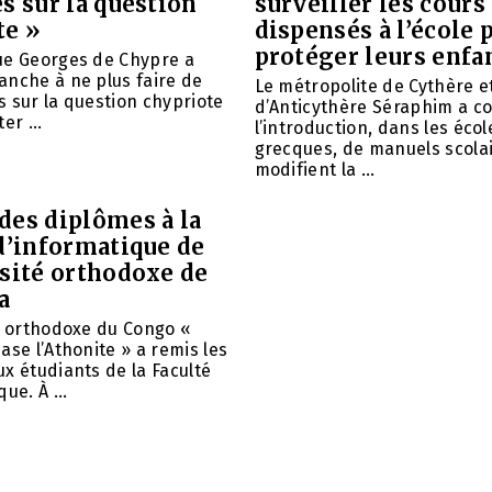
s sur la question
surveiller les cours
te »
dispensés à l’école 
protéger leurs enfa
ue Georges de Chypre a
anche à ne plus faire de
Le métropolite de Cythère e
 sur la question chypriote
d’Anticythère Séraphim a 
er ...
l’introduction, dans les écol
grecques, de manuels scolai
modifient la ...
des diplômes à la
d’informatique de
rsité orthodoxe de
a
é orthodoxe du Congo «
ase l’Athonite » a remis les
x étudiants de la Faculté
ue. À ...