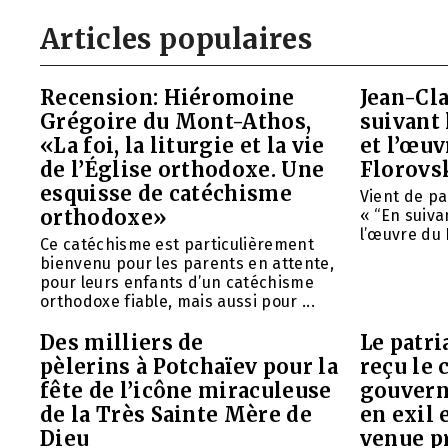
Articles populaires
Recension: Hiéromoine
Jean-Cla
Grégoire du Mont-Athos,
suivant 
«La foi, la liturgie et la vie
et l’œu
de l’Église orthodoxe. Une
Florovs
esquisse de catéchisme
Vient de pa
orthodoxe»
« “En suivan
l’œuvre du 
Ce catéchisme est particulièrement
bienvenu pour les parents en attente,
pour leurs enfants d’un catéchisme
orthodoxe fiable, mais aussi pour ...
Des milliers de
Le patr
pèlerins à Potchaïev pour la
reçu le 
fête de l’icône miraculeuse
gouvern
de la Très Sainte Mère de
en exil 
Dieu
venue p