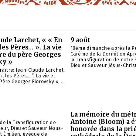
ude Larchet, « « En
9 août
les Pères… ». La vie
10ème dimanche après la P
vre du père Georges
Carême de la Dormition Apr
la Transfiguration de notre 
ky »
Dieu et Sauveur Jésus-Christ.
raître: Jean-Claude Larchet,
t les Pères… ”. La vie et
Père Georges Florovsky », ...
La mémoire du métr
Antoine (Bloom) a é
de la Transfiguration de
honorée dans la priè
eur, Dieu et Sauveur Jésus-
nt Émilien, évêque de