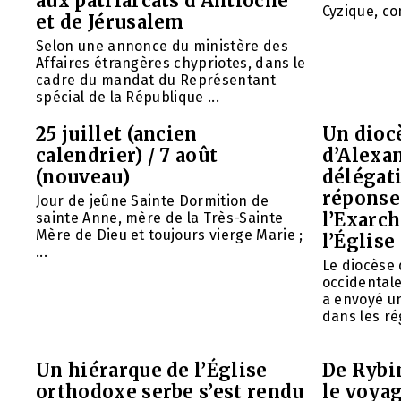
aux patriarcats d’Antioche
Cyzique, con
et de Jérusalem
Selon une annonce du ministère des
Affaires étrangères chypriotes, dans le
cadre du mandat du Représentant
spécial de la République ...
25 juillet (ancien
Un diocè
calendrier) / 7 août
d’Alexa
(nouveau)
délégat
réponse 
Jour de jeûne Sainte Dormition de
l’Exarch
sainte Anne, mère de la Très-Sainte
Mère de Dieu et toujours vierge Marie ;
l’Église
...
Le diocèse
occidentale
a envoyé u
dans les rég
Un hiérarque de l’Église
De Rybin
orthodoxe serbe s’est rendu
le voyag