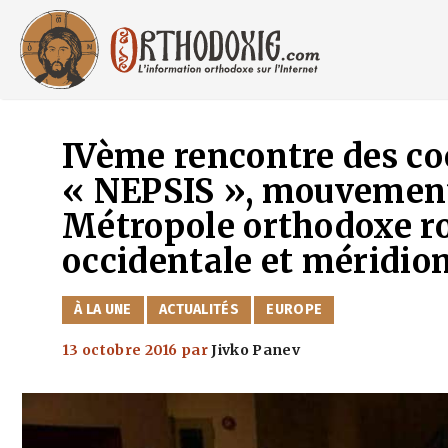
Aller
au
contenu
IVème rencontre des co
« NEPSIS », mouvement 
Métropole orthodoxe r
occidentale et méridio
CATÉGORIES
À LA UNE
ACTUALITÉS
EUROPE
13 octobre 2016
par
Jivko Panev