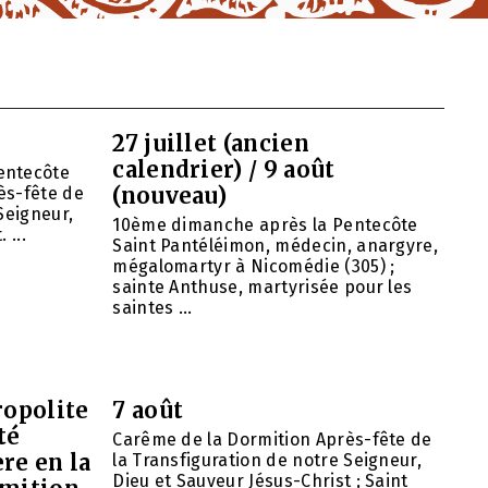
27 juillet (ancien
calendrier) / 9 août
entecôte
(nouveau)
ès-fête de
Seigneur,
10ème dimanche après la Pentecôte
 ...
Saint Pantéléimon, médecin, anargyre,
mégalomartyr à Nicomédie (305) ;
sainte Anthuse, martyrisée pour les
saintes ...
opolite
7 août
té
Carême de la Dormition Après-fête de
re en la
la Transfiguration de notre Seigneur,
Dieu et Sauveur Jésus-Christ ; Saint