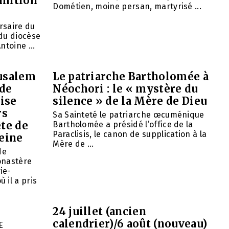
rmition
Dométien, moine persan, martyrisé ...
ersaire du
du diocèse
ntoine ...
rusalem
Le patriarche Bartholomée à
 de
Néochori : le « mystère du
ise
silence » de la Mère de Dieu
rs
Sa Sainteté le patriarche œcuménique
ête de
Bartholomée a présidé l’office de la
Paraclisis, le canon de supplication à la
eine
Mère de ...
de
onastère
ie-
 il a pris
24 juillet (ancien
calendrier)/6 août (nouveau)
E