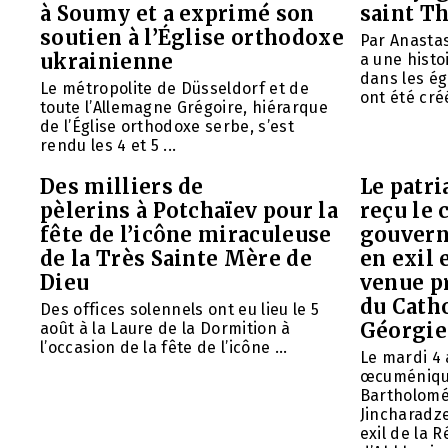
à Soumy et a exprimé son
saint T
soutien à l’Église orthodoxe
Par Anasta
ukrainienne
a une histo
dans les ég
Le métropolite de Düsseldorf et de
ont été créé
toute l’Allemagne Grégoire, hiérarque
de l’Église orthodoxe serbe, s’est
rendu les 4 et 5 ...
Des milliers de
Le patr
pèlerins à Potchaïev pour la
reçu le 
fête de l’icône miraculeuse
gouvern
de la Très Sainte Mère de
en exil 
Dieu
venue p
du Cath
Des offices solennels ont eu lieu le 5
Géorgie
août à la Laure de la Dormition à
l’occasion de la fête de l’icône ...
Le mardi 4 
œcuméniq
Bartholomé
Jincharadz
exil de la