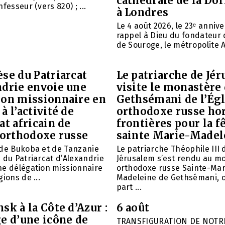
cathédrale de la Do
fesseur (vers 820) ; ...
à Londres
Le 4 août 2026, le 23ᵉ anniv
rappel à Dieu du fondateur 
de Souroge, le métropolite A
se du Patriarcat
Le patriarche de Jé
ndrie envoie une
visite le monastère
ion missionnaire en
Gethsémani de l’Égl
à l’activité de
orthodoxe russe ho
at africain de
frontières pour la f
 orthodoxe russe
sainte Marie-Madel
 de Bukoba et de Tanzanie
Le patriarche Théophile III 
 du Patriarcat d’Alexandrie
Jérusalem s’est rendu au m
ne délégation missionnaire
orthodoxe russe Sainte-Mar
ions de ...
Madeleine de Gethsémani, où
part ...
sk à la Côte d’Azur :
6 août
e d’une icône de
TRANSFIGURATION DE NOTR