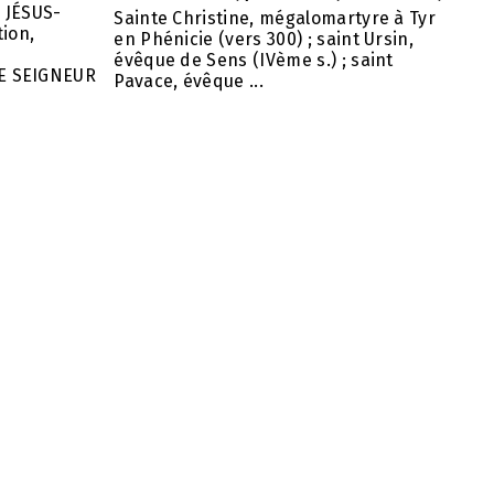
 JÉSUS-
Sainte Christine, mégalomartyre à Tyr
ion,
en Phénicie (vers 300) ; saint Ursin,
évêque de Sens (IVème s.) ; saint
E SEIGNEUR
Pavace, évêque ...