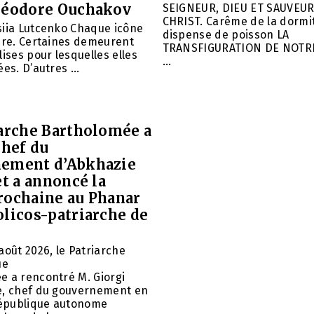
héodore Ouchakov
SEIGNEUR, DIEU ET SAUVEUR
CHRIST. Carême de la dormit
siia Lutcenko Chaque icône
dispense de poisson LA
ire. Certaines demeurent
TRANSFIGURATION DE NOTR
lises pour lesquelles elles
...
es. D’autres ...
iarche Bartholomée a
chef du
ement d’Abkhazie
et a annoncé la
rochaine au Phanar
olicos-patriarche de
août 2026, le Patriarche
ue
e a rencontré M. Giorgi
e, chef du gouvernement en
 République autonome