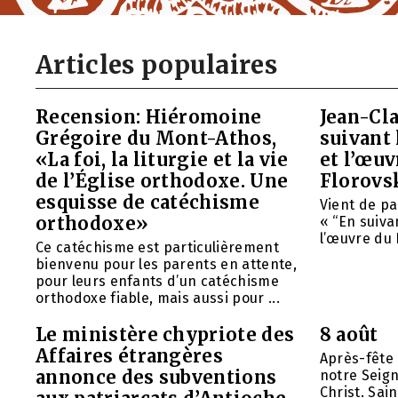
Articles populaires
Recension: Hiéromoine
Jean-Cla
Grégoire du Mont-Athos,
suivant 
«La foi, la liturgie et la vie
et l’œu
de l’Église orthodoxe. Une
Florovs
esquisse de catéchisme
Vient de pa
orthodoxe»
« “En suivan
l’œuvre du 
Ce catéchisme est particulièrement
bienvenu pour les parents en attente,
pour leurs enfants d’un catéchisme
orthodoxe fiable, mais aussi pour ...
Le ministère chypriote des
8 août
Affaires étrangères
Après-fête 
annonce des subventions
notre Seign
Christ. Sai