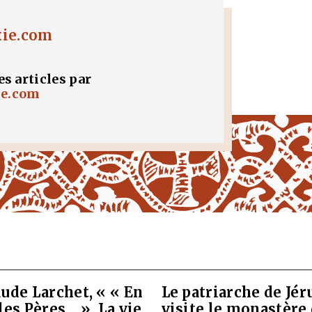
xie.com
es articles par
ie.com
ude Larchet, « « En
Le patriarche de Jé
les Pères… ». La vie
visite le monastère