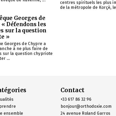
centres spirituels les plus 
de la métropole de Korçë, le 
vêque Georges de
: « Défendons les
s sur la question
te »
ue Georges de Chypre a
anche à ne plus faire de
 sur la question chypriote
er ...
atégories
Contact
ualités
+33 617 86 32 96
prendre
bonjour@orthodoxie.com
re ensemble
24 avenue Roland Garros