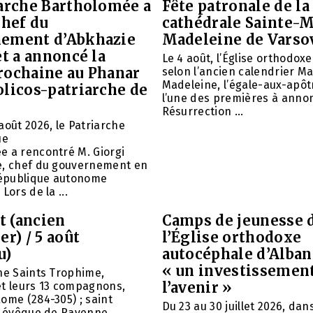
iarche Bartholomée a
Fête patronale de la
chef du
cathédrale Sainte-M
ement d’Abkhazie
Madeleine de Varso
et a annoncé la
Le 4 août, l’Église orthodox
rochaine au Phanar
selon l’ancien calendrier Ma
Madeleine, l’égale-aux-apôtr
olicos-patriarche de
l’une des premières à annon
Résurrection ...
août 2026, le Patriarche
ue
e a rencontré M. Giorgi
e, chef du gouvernement en
 République autonome
Lors de la ...
et (ancien
Camps de jeunesse 
er) / 5 août
l’Église orthodoxe
u)
autocéphale d’Alban
« un investissemen
ne Saints Trophime,
l’avenir »
et leurs 13 compagnons,
ome (284-305) ; saint
Du 23 au 30 juillet 2026, da
, évêque de Ravenne, ...