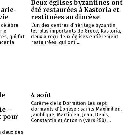
Deux églises byzantines ont
arie-
été restaurées à Kastoria et
vie
restituées au diocèse
e célèbre
L’un des centres d’héritage byzantin
rie-
les plus importants de Grèce, Kastoria,
es, qui fut
deux a reçu deux églises entièrement
cer la
restaurées, qui ont ...
de
4 août
Carême de la Dormition Les sept
ie –
dormants d’Éphèse : saints Maximilien,
Jamblique, Martinien, Jean, Denis,
t pour
Constantin et Antonin (vers 250) ...
ns deux des