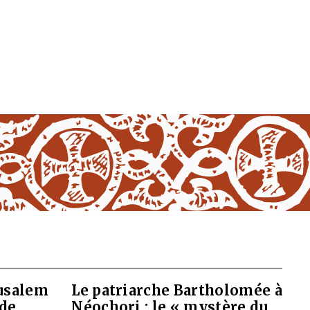
rusalem
Le patriarche Bartholomée à
 de
Néochori : le « mystère du