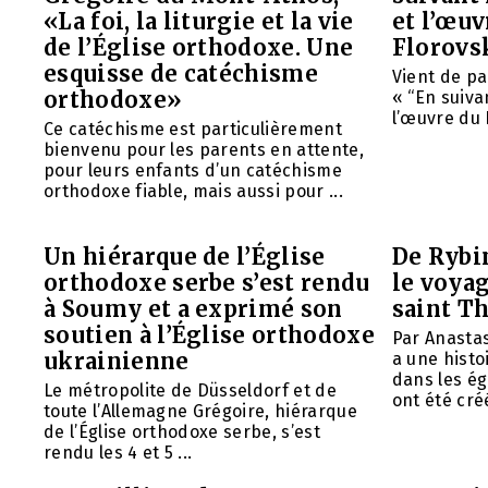
«La foi, la liturgie et la vie
et l’œu
de l’Église orthodoxe. Une
Florovs
esquisse de catéchisme
Vient de pa
orthodoxe»
« “En suivan
l’œuvre du 
Ce catéchisme est particulièrement
bienvenu pour les parents en attente,
pour leurs enfants d’un catéchisme
orthodoxe fiable, mais aussi pour ...
Un hiérarque de l’Église
De Rybin
orthodoxe serbe s’est rendu
le voyag
à Soumy et a exprimé son
saint T
soutien à l’Église orthodoxe
Par Anasta
ukrainienne
a une histo
dans les ég
Le métropolite de Düsseldorf et de
ont été créé
toute l’Allemagne Grégoire, hiérarque
de l’Église orthodoxe serbe, s’est
rendu les 4 et 5 ...