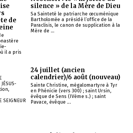
ise
silence » de la Mère de Dieu
rs
Sa Sainteté le patriarche œcuménique
ête de
Bartholomée a présidé l’office de la
Paraclisis, le canon de supplication à la
eine
Mère de ...
de
onastère
ie-
 il a pris
24 juillet (ancien
calendrier)/6 août (nouveau)
E
 JÉSUS-
Sainte Christine, mégalomartyre à Tyr
ion,
en Phénicie (vers 300) ; saint Ursin,
évêque de Sens (IVème s.) ; saint
E SEIGNEUR
Pavace, évêque ...