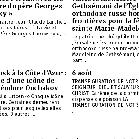
vre du père Georges
Gethsémani de l’Égl
ky »
orthodoxe russe ho
frontières pour la f
raître: Jean-Claude Larchet,
sainte Marie-Madel
t les Pères… ”. La vie et
Père Georges Florovsky », ...
Le patriarche Théophile III 
Jérusalem s’est rendu au m
orthodoxe russe Sainte-Mar
Madeleine de Gethsémani, où
part ...
sk à la Côte d’Azur :
6 août
e d’une icône de
TRANSFIGURATION DE NOTR
héodore Ouchakov
SEIGNEUR, DIEU ET SAUVEUR
CHRIST. Carême de la dormit
siia Lutcenko Chaque icône
dispense de poisson LA
ire. Certaines demeurent
TRANSFIGURATION DE NOTR
lises pour lesquelles elles
...
es. D’autres ...