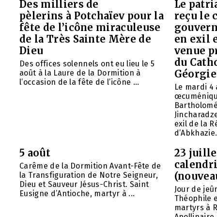
Des milliers de
Le patr
pèlerins à Potchaïev pour la
reçu le 
fête de l’icône miraculeuse
gouvern
de la Très Sainte Mère de
en exil 
Dieu
venue p
du Cath
Des offices solennels ont eu lieu le 5
Géorgie
août à la Laure de la Dormition à
l’occasion de la fête de l’icône ...
Le mardi 4 
œcuméniq
Bartholomé
Jincharadz
exil de la
d’Abkhazie. 
5 août
23 juill
calendri
Carême de la Dormition Avant-Fête de
(nouvea
la Transfiguration de Notre Seigneur,
Dieu et Sauveur Jésus-Christ. Saint
Jour de jeû
Eusigne d’Antioche, martyr à ...
Théophile 
martyrs à R
Apollinaire