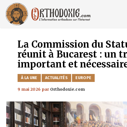
Aller
au
contenu
La Commission du Statu
réunit à Bucarest : un 
important et nécessair
CATÉGORIES
À LA UNE
ACTUALITÉS
EUROPE
9 mai 2026
par
Orthodoxie.com