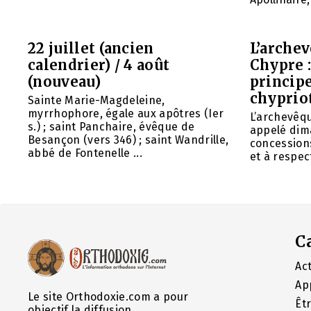
22 juillet (ancien
L’arche
calendrier) / 4 août
Chypre 
(nouveau)
principe
chyprio
Sainte Marie-Magdeleine,
myrrhophore, égale aux apôtres (Ier
L’archevêq
s.) ; saint Panchaire, évêque de
appelé dim
Besançon (vers 346) ; saint Wandrille,
concessions
abbé de Fontenelle ...
et à respect
C
Act
Ap
Le site Orthodoxie.com a pour
Êt
objectif la diffusion