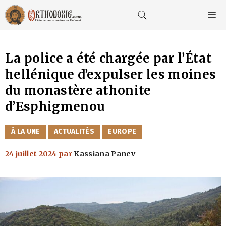
Aller
au
M
contenu
La police a été chargée par l’État
hellénique d’expulser les moines
du monastère athonite
d’Esphigmenou
CATÉGORIES
À LA UNE
ACTUALITÉS
EUROPE
24 juillet 2024
par
Kassiana Panev