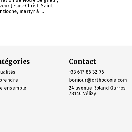
uration de Notre Seigneur,
veur Jésus-Christ. Saint
ntioche, martyr à ...
atégories
Contact
ualités
+33 617 86 32 96
prendre
bonjour@orthodoxie.com
re ensemble
24 avenue Roland Garros
78140 Vélizy