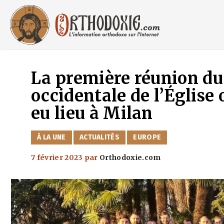
Aller
au
contenu
La première réunion du
occidentale de l’Église
eu lieu à Milan
CATÉGORIES
À LA UNE
ACTUALITÉS
EUROPE
7 février 2023
par
Orthodoxie.com