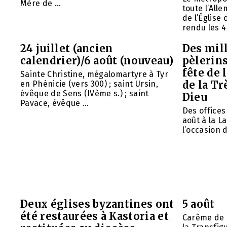
Mère de ...
toute l’All
de l’Église
rendu les 4 
24 juillet (ancien
Des mill
calendrier)/6 août (nouveau)
pèlerins
fête de 
Sainte Christine, mégalomartyre à Tyr
de la Tr
en Phénicie (vers 300) ; saint Ursin,
évêque de Sens (IVème s.) ; saint
Dieu
Pavace, évêque ...
Des offices 
août à la L
l’occasion d
Deux églises byzantines ont
5 août
été restaurées à Kastoria et
Carême de 