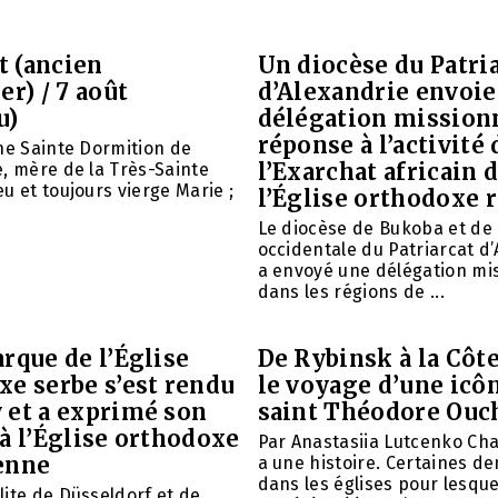
et (ancien
Un diocèse du Patri
er) / 7 août
d’Alexandrie envoie
u)
délégation mission
réponse à l’activité 
ne Sainte Dormition de
l’Exarchat africain 
, mère de la Très-Sainte
u et toujours vierge Marie ;
l’Église orthodoxe 
Le diocèse de Bukoba et de
occidentale du Patriarcat d
a envoyé une délégation mi
dans les régions de ...
rque de l’Église
De Rybinsk à la Côte
xe serbe s’est rendu
le voyage d’une icô
 et a exprimé son
saint Théodore Ouc
à l’Église orthodoxe
Par Anastasiia Lutcenko Ch
enne
a une histoire. Certaines d
dans les églises pour lesque
ite de Düsseldorf et de