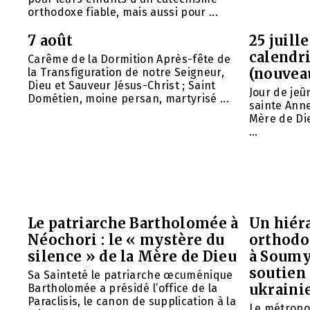
orthodoxe fiable, mais aussi pour ...
7 août
25 juill
calendri
Carême de la Dormition Après-fête de
(nouvea
la Transfiguration de notre Seigneur,
Dieu et Sauveur Jésus-Christ ; Saint
Jour de jeû
Dométien, moine persan, martyrisé ...
sainte Anne
Mère de Die
...
Le patriarche Bartholomée à
Un hiéra
Néochori : le « mystère du
orthodo
silence » de la Mère de Dieu
à Soumy
soutien 
Sa Sainteté le patriarche œcuménique
ukraini
Bartholomée a présidé l’office de la
Paraclisis, le canon de supplication à la
Le métropol