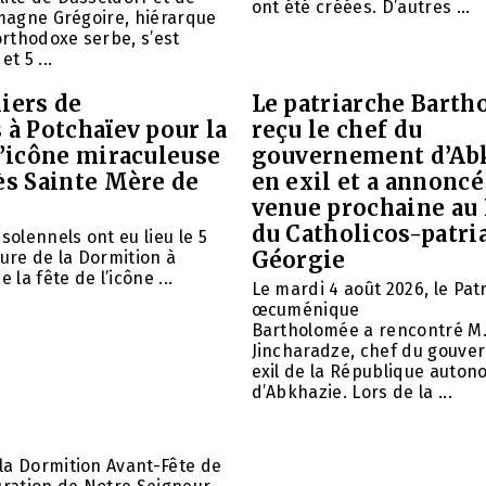
ont été créées. D’autres ...
emagne Grégoire, hiérarque
 orthodoxe serbe, s’est
et 5 ...
iers de
Le patriarche Barth
 à Potchaïev pour la
reçu le chef du
l’icône miraculeuse
gouvernement d’Ab
ès Sainte Mère de
en exil et a annoncé
venue prochaine au
du Catholicos-patri
solennels ont eu lieu le 5
Géorgie
aure de la Dormition à
e la fête de l’icône ...
Le mardi 4 août 2026, le Pat
œcuménique
Bartholomée a rencontré M.
Jincharadze, chef du gouve
exil de la République auto
d’Abkhazie. Lors de la ...
la Dormition Avant-Fête de