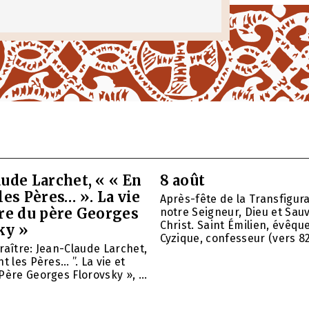
ude Larchet, « « En
8 août
les Pères… ». La vie
Après-fête de la Transfigur
vre du père Georges
notre Seigneur, Dieu et Sau
Christ. Saint Émilien, évêqu
ky »
Cyzique, confesseur (vers 820)
raître: Jean-Claude Larchet,
t les Pères… ”. La vie et
Père Georges Florovsky », ...