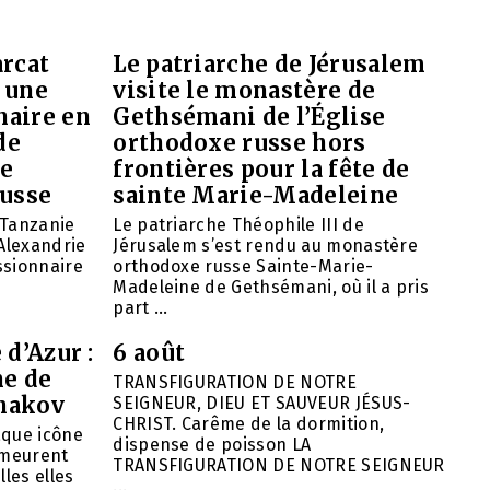
arcat
Le patriarche de Jérusalem
 une
visite le monastère de
naire en
Gethsémani de l’Église
de
orthodoxe russe hors
de
frontières pour la fête de
russe
sainte Marie-Madeleine
 Tanzanie
Le patriarche Théophile III de
’Alexandrie
Jérusalem s’est rendu au monastère
ssionnaire
orthodoxe russe Sainte-Marie-
Madeleine de Gethsémani, où il a pris
part ...
 d’Azur :
6 août
ne de
TRANSFIGURATION DE NOTRE
hakov
SEIGNEUR, DIEU ET SAUVEUR JÉSUS-
CHRIST. Carême de la dormition,
aque icône
dispense de poisson LA
emeurent
TRANSFIGURATION DE NOTRE SEIGNEUR
lles elles
...