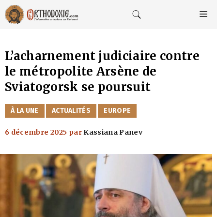
Aller
au
M
contenu
L’acharnement judiciaire contre
le métropolite Arsène de
Sviatogorsk se poursuit
CATÉGORIES
À LA UNE
ACTUALITÉS
EUROPE
6 décembre 2025
par
Kassiana Panev