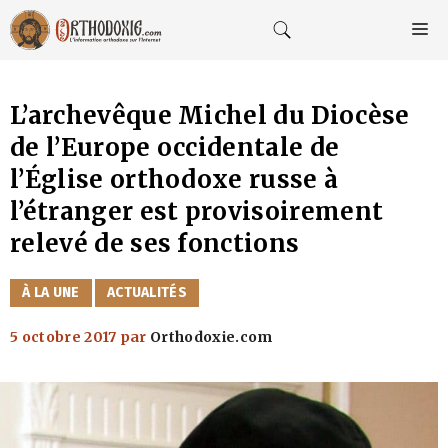
Aller
au
M
contenu
L’archevêque Michel du Diocèse
de l’Europe occidentale de
l’Église orthodoxe russe à
l’étranger est provisoirement
relevé de ses fonctions
CATÉGORIES
À LA UNE
ACTUALITÉS
5 octobre 2017
par
Orthodoxie.com