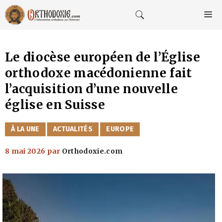
Aller
au
M
contenu
Le diocèse européen de l’Église
orthodoxe macédonienne fait
l’acquisition d’une nouvelle
église en Suisse
CATÉGORIES
À LA UNE
ACTUALITÉS
EUROPE
8 mai 2026
par
Orthodoxie.com