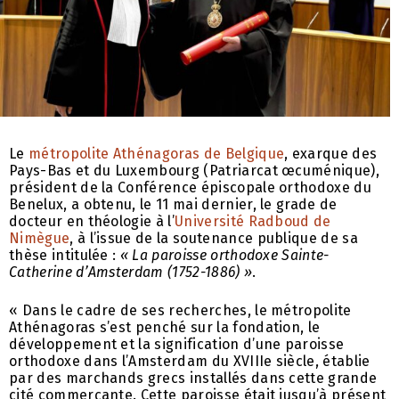
Le
métropolite Athénagoras de Belgique
, exarque des
Pays-Bas et du Luxembourg (Patriarcat œcuménique),
président de la Conférence épiscopale orthodoxe du
Benelux, a obtenu, le 11 mai dernier, le grade de
docteur en théologie à l’
Université Radboud de
Nimègue
, à l’issue de la soutenance publique de sa
thèse intitulée :
« La paroisse orthodoxe Sainte-
Catherine d’Amsterdam (1752-1886) »
.
« Dans le cadre de ses recherches, le métropolite
Athénagoras s’est penché sur la fondation, le
développement et la signification d’une paroisse
orthodoxe dans l’Amsterdam du XVIIIe siècle, établie
par des marchands grecs installés dans cette grande
cité commerçante. Cette paroisse était jusqu’à présent