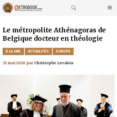
Aller
au
M
contenu
Le métropolite Athénagoras de
Belgique docteur en théologie
CATÉGORIES
À LA UNE
ACTUALITÉS
EUROPE
31 mai 2026
par
Christophe Levalois