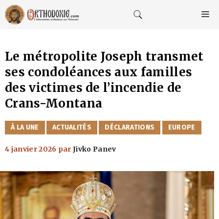
Aller
au
M
contenu
Le métropolite Joseph transmet
ses condoléances aux familles
des victimes de l’incendie de
Crans-Montana
CATÉGORIES
À LA UNE
ACTUALITÉS
DÉCLARATIONS
EUROPE
4 janvier 2026
par
Jivko Panev