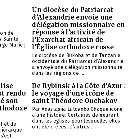
Un diocèse du Patriarcat
d’Alexandrie envoie une
délégation missionnaire en
réponse à l’activité de
ion de
l’Exarchat africain de
s-Sainte
rge Marie ;
l’Église orthodoxe russe
Le diocèse de Bukoba et de Tanzanie
occidentale du Patriarcat d’Alexandrie
a envoyé une délégation missionnaire
dans les régions de ...
lise
De Rybinsk à la Côte d’Azur :
st rendu
le voyage d’une icône de
mé son
saint Théodore Ouchakov
orthodoxe
Par Anastasiia Lutcenko Chaque icône
a une histoire. Certaines demeurent
dans les églises pour lesquelles elles
f et de
ont été créées. D’autres ...
 hiérarque
 s’est