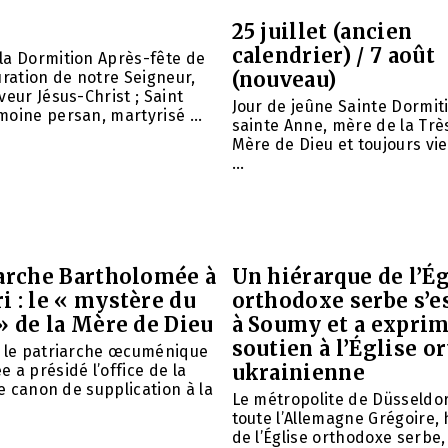
25 juillet (ancien
calendrier) / 7 août
la Dormition Après-fête de
(nouveau)
uration de notre Seigneur,
veur Jésus-Christ ; Saint
Jour de jeûne Sainte Dormit
oine persan, martyrisé ...
sainte Anne, mère de la Trè
Mère de Dieu et toujours vie
...
iarche Bartholomée à
Un hiérarque de l’Ég
 : le « mystère du
orthodoxe serbe s’e
» de la Mère de Dieu
à Soumy et a expri
soutien à l’Église 
é le patriarche œcuménique
ukrainienne
 a présidé l’office de la
le canon de supplication à la
Le métropolite de Düsseldor
toute l’Allemagne Grégoire,
de l’Église orthodoxe serbe,