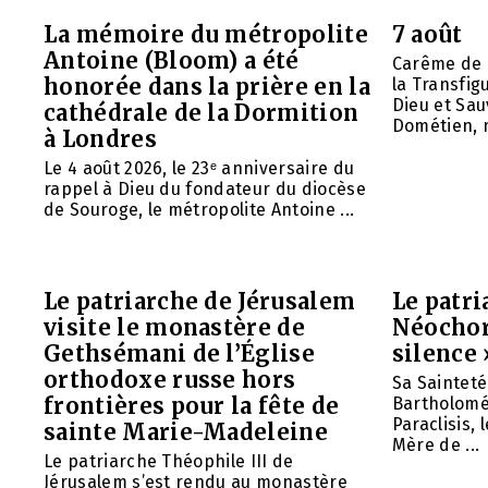
La mémoire du métropolite
7 août
Antoine (Bloom) a été
Carême de 
honorée dans la prière en la
la Transfig
Dieu et Sau
cathédrale de la Dormition
Dométien, m
à Londres
Le 4 août 2026, le 23ᵉ anniversaire du
rappel à Dieu du fondateur du diocèse
de Souroge, le métropolite Antoine ...
Le patriarche de Jérusalem
Le patr
visite le monastère de
Néochori
Gethsémani de l’Église
silence 
orthodoxe russe hors
Sa Saintet
frontières pour la fête de
Bartholomée
Paraclisis, 
sainte Marie-Madeleine
Mère de ...
Le patriarche Théophile III de
Jérusalem s’est rendu au monastère