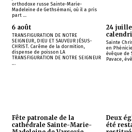
orthodoxe russe Sainte-Marie-
Madeleine de Gethsémani, où il a pris
part ...
6 août
24 juill
calendri
TRANSFIGURATION DE NOTRE
SEIGNEUR, DIEU ET SAUVEUR JÉSUS-
Sainte Chri
CHRIST. Carême de la dormition,
en Phénicie 
dispense de poisson LA
évêque de S
TRANSFIGURATION DE NOTRE SEIGNEUR
Pavace, évê
...
Fête patronale de la
Deux ég
cathédrale Sainte-Marie-
été rest
Madeleine de Varsovie
restitué