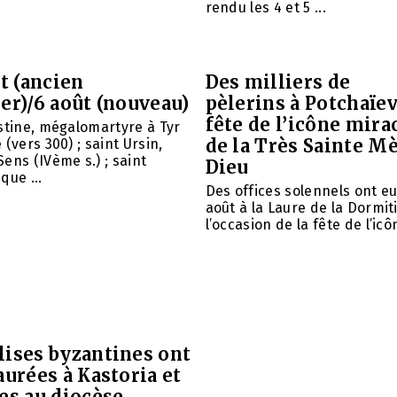
rendu les 4 et 5 ...
et (ancien
Des milliers de
er)/6 août (nouveau)
pèlerins à Potchaïev
fête de l’icône mira
stine, mégalomartyre à Tyr
de la Très Sainte M
(vers 300) ; saint Ursin,
ens (IVème s.) ; saint
Dieu
que ...
Des offices solennels ont eu 
août à la Laure de la Dormit
l’occasion de la fête de l’icôn
lises byzantines ont
aurées à Kastoria et
es au diocèse