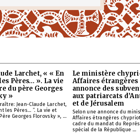
ude Larchet, « « En
Le ministère chypri
les Pères… ». La vie
Affaires étrangères
vre du père Georges
annonce des subven
ky »
aux patriarcats d’A
et de Jérusalem
raître: Jean-Claude Larchet,
t les Pères… ”. La vie et
Selon une annonce du minis
Père Georges Florovsky », ...
Affaires étrangères chypriot
cadre du mandat du Représ
spécial de la République ...