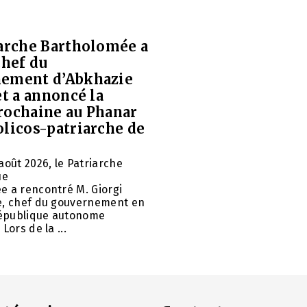
iarche Bartholomée a
chef du
ement d’Abkhazie
et a annoncé la
rochaine au Phanar
olicos-patriarche de
août 2026, le Patriarche
ue
e a rencontré M. Giorgi
e, chef du gouvernement en
 République autonome
Lors de la ...