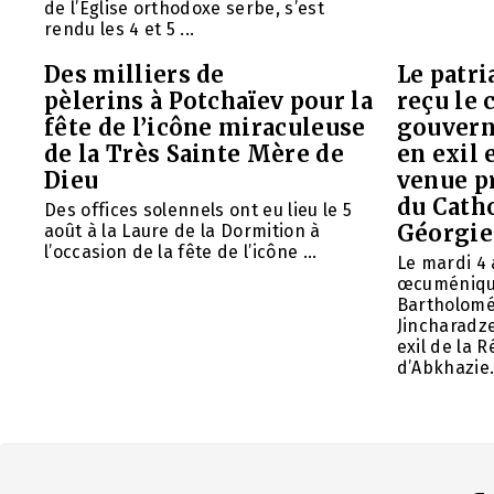
de l’Église orthodoxe serbe, s’est
rendu les 4 et 5 ...
Des milliers de
Le patr
pèlerins à Potchaïev pour la
reçu le 
fête de l’icône miraculeuse
gouvern
de la Très Sainte Mère de
en exil 
Dieu
venue p
du Cath
Des offices solennels ont eu lieu le 5
Géorgie
août à la Laure de la Dormition à
l’occasion de la fête de l’icône ...
Le mardi 4 
œcuméniq
Bartholomé
Jincharadz
exil de la
d’Abkhazie. 