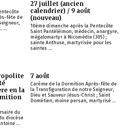
27 juillet (ancien
calendrier) / 9 août
entecôte
(nouveau)
ès-fête de
Seigneur,
10ème dimanche après la Pentecôte
 ...
Saint Pantéléimon, médecin, anargyre,
mégalomartyr à Nicomédie (305) ;
sainte Anthuse, martyrisée pour les
saintes ...
opolite
7 août
té
Carême de la Dormition Après-fête de
re en la
la Transfiguration de notre Seigneur,
Dieu et Sauveur Jésus-Christ ; Saint
rmition
Dométien, moine persan, martyrisé ...
ersaire du
du diocèse
ntoine ...