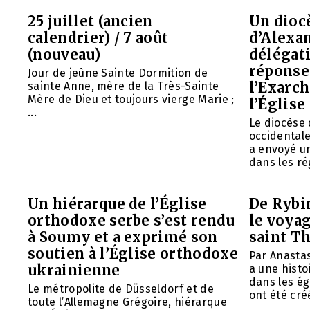
25 juillet (ancien
Un diocè
calendrier) / 7 août
d’Alexa
(nouveau)
délégat
réponse 
Jour de jeûne Sainte Dormition de
l’Exarch
sainte Anne, mère de la Très-Sainte
Mère de Dieu et toujours vierge Marie ;
l’Église
...
Le diocèse
occidentale
a envoyé u
dans les rég
Un hiérarque de l’Église
De Rybin
orthodoxe serbe s’est rendu
le voyag
à Soumy et a exprimé son
saint T
soutien à l’Église orthodoxe
Par Anasta
ukrainienne
a une histo
dans les ég
Le métropolite de Düsseldorf et de
ont été créé
toute l’Allemagne Grégoire, hiérarque