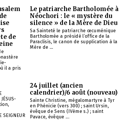
rusalem
Le patriarche Bartholomée à
 de
Néochori : le « mystère du
ise
silence » de la Mère de Dieu
rs
Sa Sainteté le patriarche œcuménique
ête de
Bartholomée a présidé l’office de la
Paraclisis, le canon de supplication à la
eine
Mère de ...
de
onastère
ie-
 il a pris
24 juillet (ancien
calendrier)/6 août (nouveau)
E
 JÉSUS-
Sainte Christine, mégalomartyre à Tyr
ion,
en Phénicie (vers 300) ; saint Ursin,
évêque de Sens (IVème s.) ; saint
E SEIGNEUR
Pavace, évêque ...