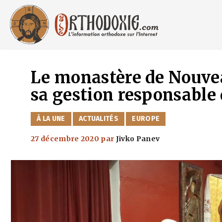
Aller
au
contenu
Le monastère de Nouve
sa gestion responsable 
CATÉGORIES
À LA UNE
ACTUALITÉS
EUROPE
27 décembre 2020
par
Jivko Panev