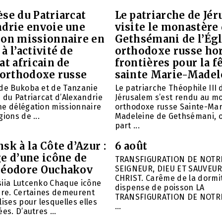
se du Patriarcat
Le patriarche de Jé
ndrie envoie une
visite le monastère
ion missionnaire en
Gethsémani de l’Égl
à l’activité de
orthodoxe russe ho
at africain de
frontières pour la f
 orthodoxe russe
sainte Marie-Madel
 de Bukoba et de Tanzanie
Le patriarche Théophile III 
 du Patriarcat d’Alexandrie
Jérusalem s’est rendu au m
ne délégation missionnaire
orthodoxe russe Sainte-Mar
ions de ...
Madeleine de Gethsémani, où
part ...
sk à la Côte d’Azur :
6 août
e d’une icône de
TRANSFIGURATION DE NOTR
héodore Ouchakov
SEIGNEUR, DIEU ET SAUVEUR
CHRIST. Carême de la dormit
siia Lutcenko Chaque icône
dispense de poisson LA
ire. Certaines demeurent
TRANSFIGURATION DE NOTR
lises pour lesquelles elles
...
es. D’autres ...