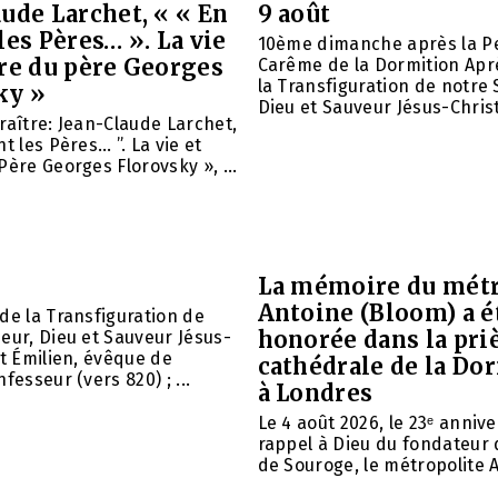
ude Larchet, « « En
9 août
les Pères… ». La vie
10ème dimanche après la P
vre du père Georges
Carême de la Dormition Apr
la Transfiguration de notre 
ky »
Dieu et Sauveur Jésus-Christ.
raître: Jean-Claude Larchet,
t les Pères… ”. La vie et
Père Georges Florovsky », ...
La mémoire du métr
Antoine (Bloom) a é
de la Transfiguration de
honorée dans la priè
eur, Dieu et Sauveur Jésus-
nt Émilien, évêque de
cathédrale de la Do
fesseur (vers 820) ; ...
à Londres
Le 4 août 2026, le 23ᵉ anniv
rappel à Dieu du fondateur 
de Souroge, le métropolite A