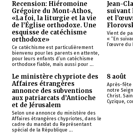
Recension: Hiéromoine
Jean-Cla
Grégoire du Mont-Athos,
suivant 
«La foi, la liturgie et la vie
et l’œu
de l’Église orthodoxe. Une
Florovs
esquisse de catéchisme
Vient de pa
orthodoxe»
« “En suivan
l’œuvre du 
Ce catéchisme est particulièrement
bienvenu pour les parents en attente,
pour leurs enfants d’un catéchisme
orthodoxe fiable, mais aussi pour ...
Le ministère chypriote des
8 août
Affaires étrangères
Après-fête 
annonce des subventions
notre Seign
Christ. Sai
aux patriarcats d’Antioche
Cyzique, con
et de Jérusalem
Selon une annonce du ministère des
Affaires étrangères chypriotes, dans le
cadre du mandat du Représentant
spécial de la République ...