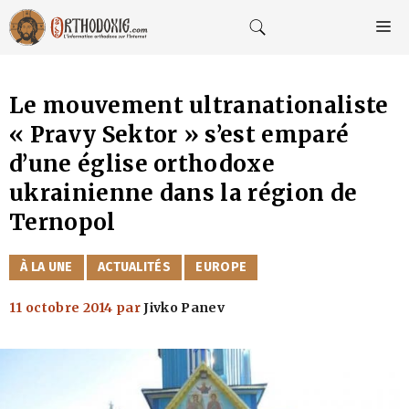
Aller
au
M
contenu
Le mouvement ultranationaliste
« Pravy Sektor » s’est emparé
d’une église orthodoxe
ukrainienne dans la région de
Ternopol
CATÉGORIES
À LA UNE
ACTUALITÉS
EUROPE
11 octobre 2014
par
Jivko Panev