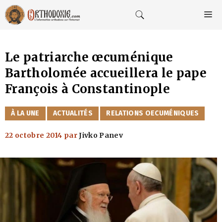
Aller
au
M
contenu
Le patriarche œcuménique
Bartholomée accueillera le pape
François à Constantinople
CATÉGORIES
À LA UNE
ACTUALITÉS
RELATIONS OECUMÉNIQUES
22 octobre 2014
par
Jivko Panev