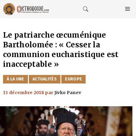
Aller
au
M
contenu
Le patriarche œcuménique
Bartholomée : « Cesser la
communion eucharistique est
inacceptable »
CATÉGORIES
À LA UNE
ACTUALITÉS
EUROPE
13 décembre 2018
par
Jivko Panev