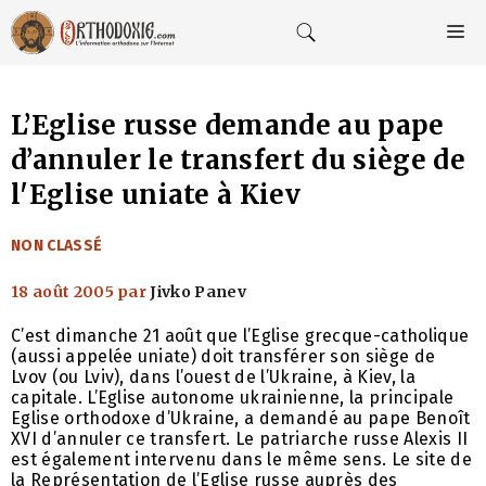
Aller
au
M
contenu
L’Eglise russe demande au pape
d’annuler le transfert du siège de
l'Eglise uniate à Kiev
CATÉGORIES
NON CLASSÉ
18 août 2005
par
Jivko Panev
C’est dimanche 21 août que l’Eglise grecque-catholique
(aussi appelée uniate) doit transférer son siège de
Lvov (ou Lviv), dans l’ouest de l’Ukraine, à Kiev, la
capitale. L’Eglise autonome ukrainienne, la principale
Eglise orthodoxe d’Ukraine, a demandé au pape Benoît
XVI d’annuler ce transfert. Le patriarche russe Alexis II
est également intervenu dans le même sens. Le site de
la Représentation de l’Eglise russe auprès des