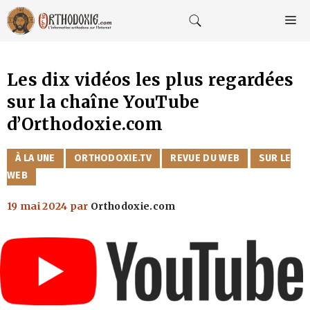
Aller
au
M
contenu
Les dix vidéos les plus regardées
sur la chaîne YouTube
d’Orthodoxie.com
CATÉGORIES
À LA UNE
ORTHODOXIE.TV
REVUE DU WEB
SUR LE
WEB
19 mai 2024
par
Orthodoxie.com