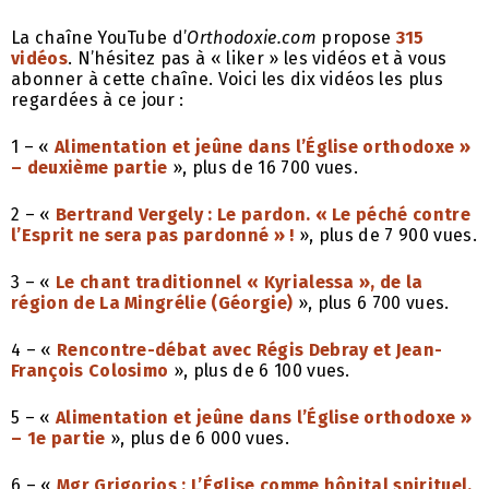
La chaîne YouTube d’
Orthodoxie.com
propose
315
vidéos
. N’hésitez pas à « liker » les vidéos et à vous
abonner à cette chaîne. Voici les dix vidéos les plus
regardées à ce jour :
1 – «
Alimentation et jeûne dans l’Église orthodoxe
»
– deuxième partie
», plus de 16 700 vues.
2 – «
Bertrand Vergely : Le pardon. « Le péché contre
l’Esprit ne sera pas pardonné » !
», plus de 7 900 vues.
3 – «
Le chant traditionnel « Kyrialessa », de la
région de La Mingrélie (Géorgie)
», plus 6 700 vues.
4 – «
Rencontre-débat avec Régis Debray et Jean-
François Colosimo
», plus de 6 100 vues.
5 – «
Alimentation et jeûne dans l’Église orthodoxe »
– 1e partie
», plus de 6 000 vues.
6 – «
Mgr Grigorios : L’Église comme hôpital spirituel.