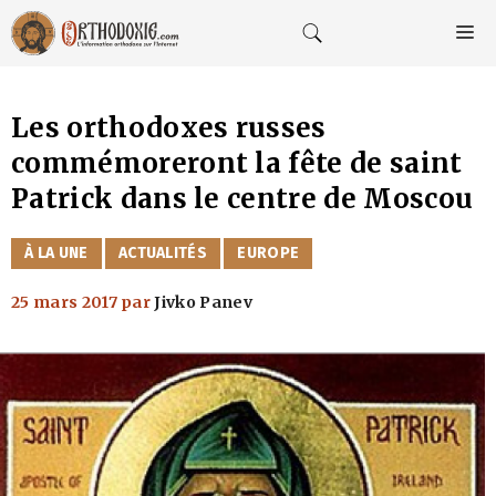
Aller
au
M
contenu
Les orthodoxes russes
commémoreront la fête de saint
Patrick dans le centre de Moscou
CATÉGORIES
À LA UNE
ACTUALITÉS
EUROPE
25 mars 2017
par
Jivko Panev